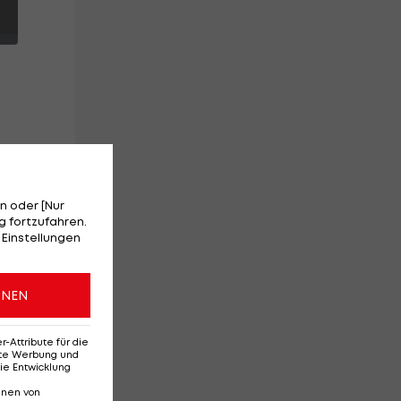
n
n oder [Nur
 fortzufahren.
 Einstellungen
l
ONEN
Attribute für die
erte Werbung und
ie Entwicklung
nnen von