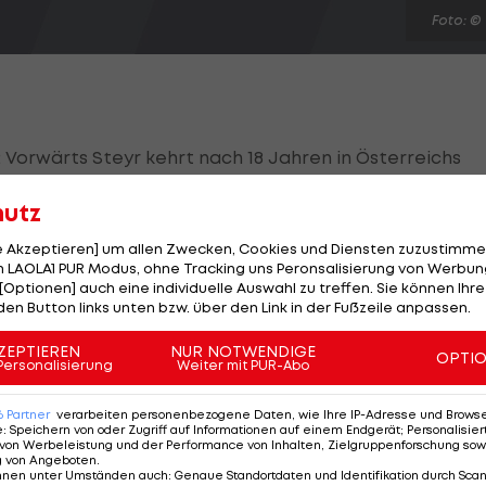
Foto: ©
: Vorwärts Steyr kehrt nach 18 Jahren in Österreichs
hutz
nd vorletzten Spieltag der
Regionalliga Mitte
3:0 gege
le Akzeptieren] um allen Zwecken, Cookies und Diensten zuzustimme
t mehr am Aufstieg zu hindern.
 LAOLA1 PUR Modus, ohne Tracking uns Peronsalisierung von Werbung
[Optionen] auch eine individuelle Auswahl zu treffen. Sie können Ihre
den Button links unten bzw. über den Link in der Fußzeile anpassen.
icolas Wimmer in Halbzeit eins nach einer Ecke. Michae
 ebenfalls per Kopf im zweiten Durchgang nach.
ZEPTIEREN
NUR NOTWENDIGE
OPTI
Personalisierung
Weiter mit PUR-Abo
in die
2. Liga
begleiten. Die Linzer Amateure siegen 2:1
rter nicht mehr von Austria Klagenfurt abzufangen.
6
Partner
verarbeiten personenbezogene Daten, wie Ihre IP-Adresse und Browser-
e
:
Speichern von oder Zugriff auf Informationen auf einem Endgerät; Personalisi
von Werbeleistung und der Performance von Inhalten, Zielgruppenforschung sow
g von Angeboten
.
nnen unter Umständen auch
:
Genaue Standortdaten und Identifikation durch Sca