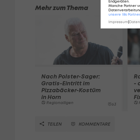
Endgeräten
.
Manche Partner v
Mehr zum Thema
Datenverarbeitung
unsere
186
Partne
Impressum
|
Datens
Nach Polster-Sager:
R
Gratis-Eintritt im
- 
Pizzabäcker-Kostüm
ve
in Horn
Fi
Regionalligen
63
TEILEN
KOMMENTARE