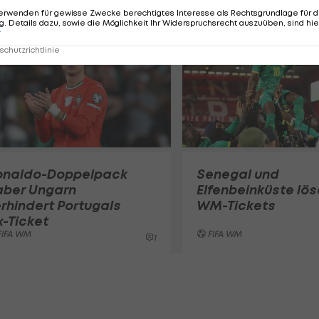
erwenden für gewisse Zwecke berechtigtes Interesse als Rechtsgrundlage für d
. Details dazu, sowie die Möglichkeit Ihr Widerspruchsrecht auszuüben, sind hie
r
chutzrichtlinie
onaldo-Doppelpack
Senegal und
aber Ungarn
Elfenbeinküste lö
rhindert Portugals
WM-Tickets
x-Ticket
FIFA WM
FIFA WM
1