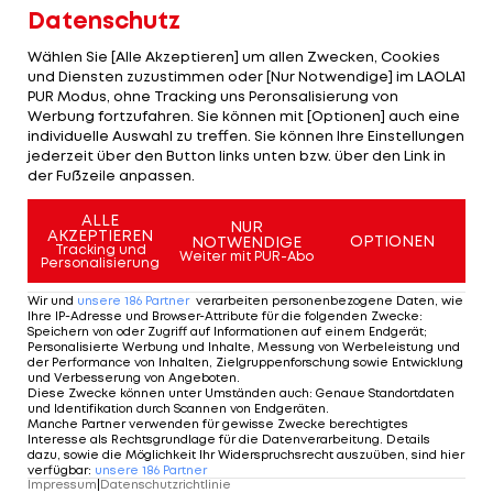
Klub knapp zwei Jahre und in 48 Spielen
Datenschutz
(Punkteschnitt: 1,77).
Wählen Sie [Alle Akzeptieren] um allen Zwecken, Cookies
und Diensten zuzustimmen oder [Nur Notwendige] im LAOLA1
Zuvor war er Jugendtrainer in Amstetten und
PUR Modus, ohne Tracking uns Peronsalisierung von
Sonntagberg, sowie kurzzeitig Co-Trainer bei
Werbung fortzufahren. Sie können mit [Optionen] auch eine
individuelle Auswahl zu treffen. Sie können Ihre Einstellungen
Waidhofen. Im Sommer darf sich der Ex-Stürmer
jederzeit über den Button links unten bzw. über den Link in
nun in der Regionalliga versuchen.
der Fußzeile anpassen.
"Krems ist genau der richtige Schritt für mich.
ALLE
NUR
AKZEPTIEREN
OPTIONEN
NOTWENDIGE
Danke für das Vertrauen. Jetzt wünsche ich aber
Tracking und
Weiter mit PUR-Abo
Personalisierung
Jochen Fallmann und der Mannschaft viel Glück in
Wir und
unsere
186
Partner
verarbeiten personenbezogene Daten, wie
den letzten Ostliga-Runden", so Zulechner.
Ihre IP-Adresse und Browser-Attribute für die folgenden Zwecke
:
Speichern von oder Zugriff auf Informationen auf einem Endgerät;
Personalisierte Werbung und Inhalte, Messung von Werbeleistung und
der Performance von Inhalten, Zielgruppenforschung sowie Entwicklung
Ein Länderspiel
und Verbesserung von Angeboten
.
Diese Zwecke können unter Umständen auch
:
Genaue Standortdaten
und Identifikation durch Scannen von Endgeräten
.
Manche Partner verwenden für gewisse Zwecke berechtigtes
Als Spieler kickte der mittlerweile 36-Jährige in
Interesse als Rechtsgrundlage für die Datenverarbeitung. Details
Österreich für Austria Wien und Sturm Graz. Als
dazu, sowie die Möglichkeit Ihr Widerspruchsrecht auszuüben, sind hier
verfügbar
:
unsere
186
Partner
Legionär sammelte er Erfahrungen beim
SC
Impressum
|
Datenschutzrichtlinie