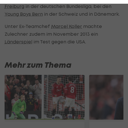
Freiburg
in der deutschen Bundesliga, bei den
Young Boys Bern
in der Schweiz und in Dänemark.
Unter Ex-Teamchef
Marcel Koller
machte
Zulechner zudem im November 2013 ein
Länderspiel
im Test gegen die USA.
Mehr zum Thema