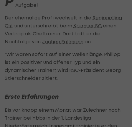
P
Aufgabe!
Der ehemalige Profi wechselt in die
Regionalliga
Ost
und unterschreibt beim
Kremser SC
einen
Vertrag als Cheftrainer. Dort tritt er die
Nachfolge von
Jochen Fallmann
an.
"Wir waren sofort auf einer Wellenlänge. Philipp
ist ein positiver und offener Typ und ein
dynamischer Trainer", wird KSC-Präsident Georg
Stierschneider zitiert.
Erste Erfahrungen
Bis vor knapp einem Monat war Zulechner noch
Trainer bei Ybbs in der 1. Landesliga
Niederösterreich. Insgesamt trainierte er den