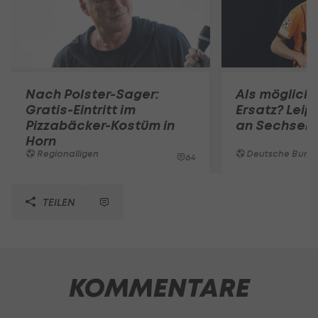
Nach Polster-Sager:
Als mögliche
Gratis-Eintritt im
Ersatz? Leip
Pizzabäcker-Kostüm in
an Sechser 
Horn
Regionalligen
Deutsche Bunde
64
TEILEN
KOMMENTARE