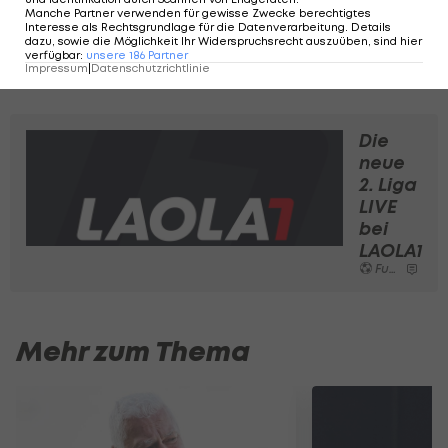
Manche Partner verwenden für gewisse Zwecke berechtigtes
Interesse als Rechtsgrundlage für die Datenverarbeitung. Details
dazu, sowie die Möglichkeit Ihr Widerspruchsrecht auszuüben, sind hier
verfügbar
:
unsere
186
Partner
Impressum
|
Datenschutzrichtlinie
Die
neue
2. Liga
LIVE
bei
LAOLA1
Fußball
Mehr zum Thema