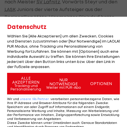
nach Meister
SV Lafnitz
, Vorwärts Steyr und den
LASK
Juniors der vierte Aufsteiger aus der
Regionalliga Mitte
. Vizemeister Gleisdorf hatte
nicht um eine Zulassung für die
2. Liga
angesucht.
Datenschutz
Wählen Sie [Alle Akzeptieren] um allen Zwecken, Cookies
und Diensten zuzustimmen oder [Nur Notwendige] im LAOLA1
LAOLA1 on Air - der Sport-Podcast: Das
PUR Modus, ohne Tracking uns Peronsalisierung von
Experiment 2. Liga
Werbung fortzufahren. Sie können mit [Optionen] auch eine
individuelle Auswahl zu treffen. Sie können Ihre Einstellungen
jederzeit über den Button links unten bzw. über den Link in
In der 7. Ausgabe widmen wir uns den
der Fußzeile anpassen.
kontroversen Dikussionen rund um die neue
ALLE
Sechzehner-Liga in der zweiten Leistungsstufe. Es
NUR
AKZEPTIEREN
OPTIONEN
NOTWENDIGE
diskutieren u.a. Ferdinand Feldhofer (Lafnitz),
Tracking und
Weiter mit PUR-Abo
Personalisierung
Alfred Hörtnagl (Wacker Innsbruck) und ein
Wir und
unsere
186
Partner
verarbeiten personenbezogene Daten, wie
Vertreter des GAK:
Ihre IP-Adresse und Browser-Attribute für die folgenden Zwecke
:
Speichern von oder Zugriff auf Informationen auf einem Endgerät;
Personalisierte Werbung und Inhalte, Messung von Werbeleistung und
der Performance von Inhalten, Zielgruppenforschung sowie Entwicklung
und Verbesserung von Angeboten
.
Diese Zwecke können unter Umständen auch
:
Genaue Standortdaten
und Identifikation durch Scannen von Endgeräten
.