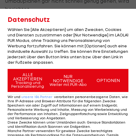
Umbauplänen gar nicht schnell genug gehen, wird
berichtet.
Datenschutz
Die Behäbigkeit im ÖFB-Apparat könnte dabei
Wählen Sie [Alle Akzeptieren] um allen Zwecken, Cookies
aber zum Problem werden. Ob und wann es mit
und Diensten zuzustimmen oder [Nur Notwendige] im LAOLA1
den Plänen losgeht, ist deswegen schwer
PUR Modus, ohne Tracking uns Peronsalisierung von
Werbung fortzufahren. Sie können mit [Optionen] auch eine
abzuschätzen.
individuelle Auswahl zu treffen. Sie können Ihre Einstellungen
jederzeit über den Button links unten bzw. über den Link in
Ralf Rangnick
wird aber, wie man ihn kennt, an
der Fußzeile anpassen.
seinen Plänen festhalten, dazu wurde ihm für
ALLE
seinen Verbleib nach dem Bayern-Angebot eine
NUR
AKZEPTIEREN
OPTIONEN
NOTWENDIGE
Tracking und
Kompetenzerweiterung versprochen.
Weiter mit PUR-Abo
Personalisierung
Diese könnte der ÖFB-Teamchef nun nutzen, um
Wir und
unsere
186
Partner
verarbeiten personenbezogene Daten, wie
Ihre IP-Adresse und Browser-Attribute für die folgenden Zwecke
:
seine Philosophie auf größere Teile des Verbands
Speichern von oder Zugriff auf Informationen auf einem Endgerät;
Personalisierte Werbung und Inhalte, Messung von Werbeleistung und
auszudehnen.
der Performance von Inhalten, Zielgruppenforschung sowie Entwicklung
und Verbesserung von Angeboten
.
Diese Zwecke können unter Umständen auch
:
Genaue Standortdaten
und Identifikation durch Scannen von Endgeräten
.
Manche Partner verwenden für gewisse Zwecke berechtigtes
Interesse als Rechtsgrundlage für die Datenverarbeitung. Details