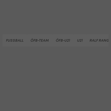
FUSSBALL
ÖFB-TEAM
ÖFB-U21
U21
RALF RANG