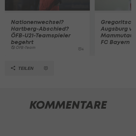
Nationenwechsel?
Gregoritsch
Hartberg-Abschied?
Augsburg vo
ÖFB-U21-Teamspieler
Mammutauf
begehrt
FC Bayern
ÖFB-Team
4
TEILEN
KOMMENTARE