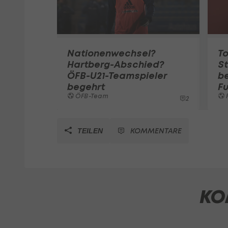
Nationenwechsel?
To
Hartberg-Abschied?
St
ÖFB-U21-Teamspieler
b
begehrt
Fu
ÖFB-Team
F
2
KOMMENTARE
TEILEN
KO