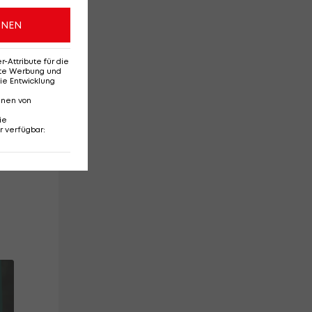
ONEN
Attribute für die
erte Werbung und
ie Entwicklung
nnen von
ie
r verfügbar
:
ne