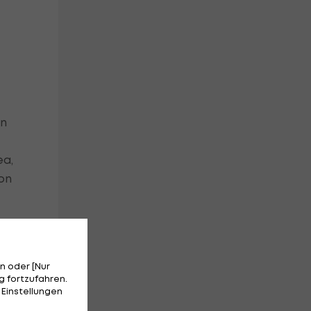
en
ea,
von
n oder [Nur
 fortzufahren.
 Einstellungen