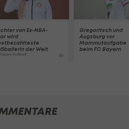
chter von Ex-NBA-
Gregoritsch und
ar wird
Augsburg vor
estbezahlteste
Mammutaufgabe
ßballerin der Welt
beim FC Bayern
rauen-Fußball
1
MMENTARE