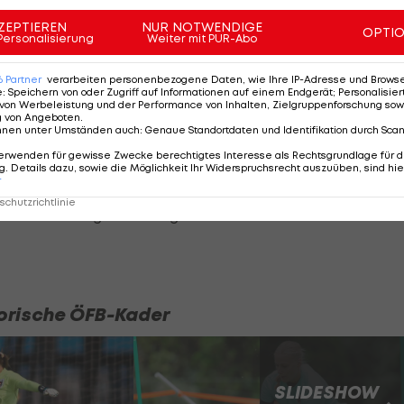
ZEPTIEREN
NUR NOTWENDIGE
OPTI
Personalisierung
Weiter mit PUR-Abo
de auf dem Weg dorthin aber eine große. Als extrem
6
Partner
verarbeiten personenbezogene Daten, wie Ihre IP-Adresse und Browser-
e
:
Speichern von oder Zugriff auf Informationen auf einem Endgerät; Personalisi
nerischen Strafraum ausgestattet beschreibt der ÖFB-
von Werbeleistung und der Performance von Inhalten, Zielgruppenforschung sow
g von Angeboten
.
ien (6:2), Costa Rica (9:0) und die Niederlande (2:0)
nnen unter Umständen auch
:
Genaue Standortdaten und Identifikation durch Sca
erwenden für gewisse Zwecke berechtigtes Interesse als Rechtsgrundlage für d
. Details dazu, sowie die Möglichkeit Ihr Widerspruchsrecht auszuüben, sind hie
r
 ihrer besten Seite zeigen. "Es wird darauf ankommen,
chutzrichtlinie
en und neunzig Minuten gehen können. Dann ist auch ei
torische ÖFB-Kader
SLIDESHOW