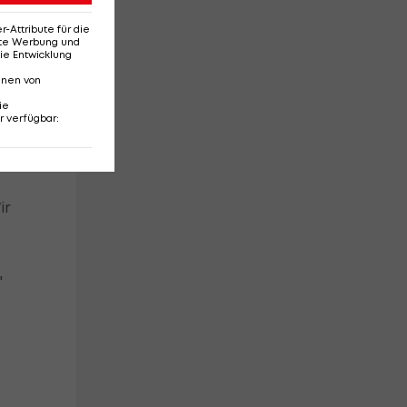
Attribute für die
erte Werbung und
ie Entwicklung
nnen von
ht
ie
u
r verfügbar
:
ir
"