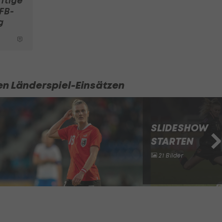
ftige
FB-
g
en Länderspiel-Einsätzen
SLIDESHOW
STARTEN
21 Bilder