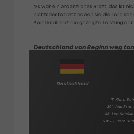
"Es war ein ordentliches Brett, das ist ni
nichtsdestotrotz haben sie die Tore seh
Spiel knallhart die gezeigte Leistung de
Deutschland von Beginn weg t
Deutschland
11'
Klara Büh
39'
Jule Bran
53'
Lea Schülle
90' +3
Klara Büh