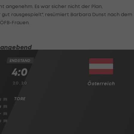
cht angenehm. Es war sicher nicht der Plan,
r gut rausgespielt", resümiert Barbara Dunst nach dem
r ÖFB-Frauen.
onangebend
ENDSTAND
4:0
2:0 , 2:0
Österreich
l
d
r
l