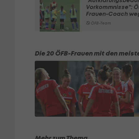
"Aufklärungsbedür
Vorkommnisse": Ö
Frauen-Coach we
ÖFB-Team
Die 20 ÖFB-Frauen mit den meist
Mehr zum Thema