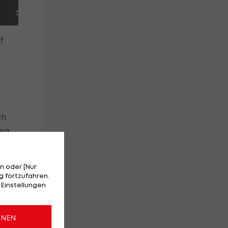
S
TABELLE
f
ch
nen
n oder [Nur
 fortzufahren.
n.
 Einstellungen
ONEN