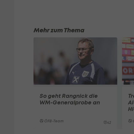
Mehr zum Thema
So geht Rangnick die
T
WM-Generalprobe an
Al
Hi
ÖFB-Team
42