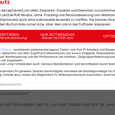
hutz
letische Mannschaft mit direktem Spiel. Wir müssen
le Akzeptieren] um allen Zwecken, Cookies und Diensten zuzustimme
", erklärte der Franzose am Sonntag. "Ich mag den
 LAOLA1 PUR Modus, ohne Tracking uns Peronsalisierung von Werbung
[Optionen] auch eine individuelle Auswahl zu treffen. Sie können Ihre
der Österreicher."
den Button links unten bzw. über den Link in der Fußzeile anpassen.
ZEPTIEREN
NUR NOTWENDIGE
OPTI
Personalisierung
Weiter mit PUR-Abo
wider"
6
Partner
verarbeiten personenbezogene Daten, wie Ihre IP-Adresse und Browser-
e
:
Speichern von oder Zugriff auf Informationen auf einem Endgerät; Personalisi
ob zudem die Erfahrung von
David Alaba
,
Marko
von Werbeleistung und der Performance von Inhalten, Zielgruppenforschung sow
g von Angeboten
.
bezeichnete aber das Mittelfeldzentrum als Herzstüc
nnen unter Umständen auch
:
Genaue Standortdaten und Identifikation durch Sca
von Trainer
Ralf Rangnick
widerspiegelt."
erwenden für gewisse Zwecke berechtigtes Interesse als Rechtsgrundlage für d
. Details dazu, sowie die Möglichkeit Ihr Widerspruchsrecht auszuüben, sind hie
r
ouchi an, dass die Startformation am Montag jener d
chutzrichtlinie
Die Aufstellung wird in etwa gleich sein. Dieses Spiel is
orzubereiten."
uni auf Schweden, am 21. Juni auf Japan und am 26. Juni