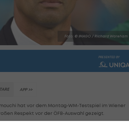
Foto: © IMAGO / Richard Wareham
PRESENTED BY
TARE
APP >>
mouchi hat vor dem Montag-WM-Testspiel im Wiener
oßen Respekt vor der ÖFB-Auswahl gezeigt.
ball-Reisen & VIP-Tickets >>>