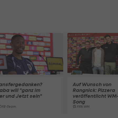
ransfergedanken?
Auf Wunsch von
aba will "ganz im
Rangnick: Pizzera
er und Jetzt sein"
veröffentlicht WM
Song
ÖFB-Team
FIFA WM