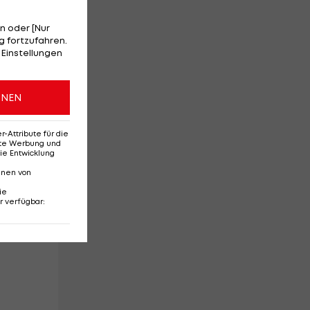
n oder [Nur
 fortzufahren.
 Einstellungen
ONEN
Attribute für die
erte Werbung und
ie Entwicklung
k
nnen von
ie
r verfügbar
:
er
t