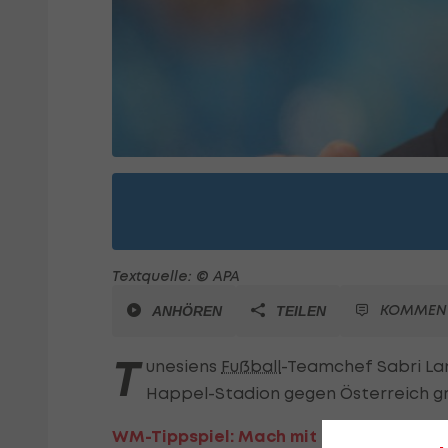
Textquelle: © APA
KOMMEN
ANHÖREN
TEILEN
T
unesiens
Fußball
-Teamchef Sabri La
Happel-Stadion gegen Österreich gr
WM-Tippspiel: Mach mit und gewinne Fuß