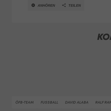
ANHÖREN
TEILEN
KO
ÖFB-TEAM
FUSSBALL
DAVID ALABA
RALF RA