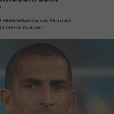
t
-Mittelfeldzentrum als Herzstück
n und viel zu leiden."