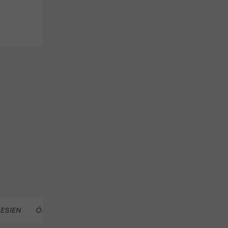
ESIEN
ÖSTERREICH (TEAM, FUSSBALL)
FIFA WM 2026