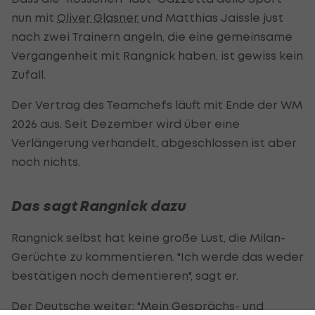
nun mit
Oliver Glasner
und Matthias Jaissle just
nach zwei Trainern angeln, die eine gemeinsame
Vergangenheit mit Rangnick haben, ist gewiss kein
Zufall.
Der Vertrag des Teamchefs läuft mit Ende der WM
2026 aus. Seit Dezember wird über eine
Verlängerung verhandelt, abgeschlossen ist aber
noch nichts.
Das sagt Rangnick dazu
Rangnick selbst hat keine große Lust, die Milan-
Gerüchte zu kommentieren. "Ich werde das weder
bestätigen noch dementieren", sagt er.
Der Deutsche weiter: "Mein Gesprächs- und