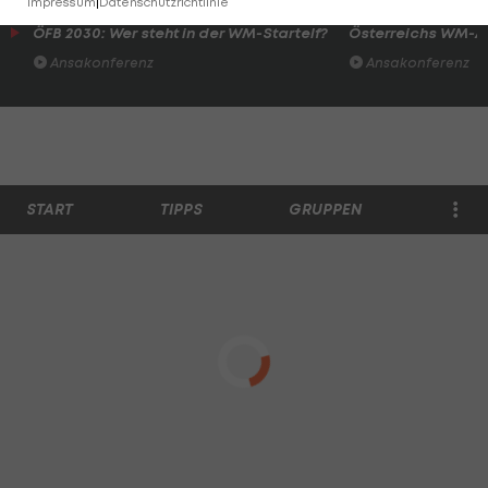
Impressum
|
Datenschutzrichtlinie
ÖFB 2030: Wer steht in der WM-Startelf?
Österreichs WM-Au
Ansakonferenz
Ansakonferenz