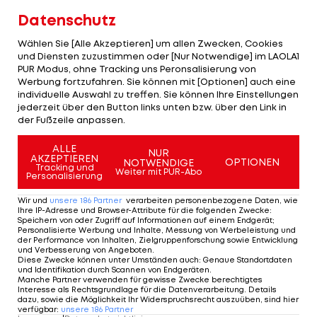
Verhandlungspartner ist der ÖFB. Es gibt mit dem
Datenschutz
ÖFB konkrete Gespräche. Mehr gibt es dazu nicht
Wählen Sie [Alle Akzeptieren] um allen Zwecken, Cookies
zu sagen."
und Diensten zuzustimmen oder [Nur Notwendige] im LAOLA1
PUR Modus, ohne Tracking uns Peronsalisierung von
Sofern Rangnick keine Klarheit schafft, wird das
Werbung fortzufahren. Sie können mit [Optionen] auch eine
individuelle Auswahl zu treffen. Sie können Ihre Einstellungen
Thema die WM-Vorbereitung begleiten.
jederzeit über den Button links unten bzw. über den Link in
der Fußzeile anpassen.
So geht Rangnick die
ALLE
WM-Generalprobe an
NUR
AKZEPTIEREN
OPTIONEN
NOTWENDIGE
Tracking und
Weiter mit PUR-Abo
Personalisierung
ÖFB-Team
Wir und
unsere
186
Partner
verarbeiten personenbezogene Daten, wie
Ihre IP-Adresse und Browser-Attribute für die folgenden Zwecke
:
Speichern von oder Zugriff auf Informationen auf einem Endgerät;
Oliver Glasner: Treffen
Personalisierte Werbung und Inhalte, Messung von Werbeleistung und
der Performance von Inhalten, Zielgruppenforschung sowie Entwicklung
mit AC Milan vereinbart
und Verbesserung von Angeboten
.
Diese Zwecke können unter Umständen auch
:
Genaue Standortdaten
und Identifikation durch Scannen von Endgeräten
.
Manche Partner verwenden für gewisse Zwecke berechtigtes
Serie A
Interesse als Rechtsgrundlage für die Datenverarbeitung. Details
dazu, sowie die Möglichkeit Ihr Widerspruchsrecht auszuüben, sind hier
verfügbar
:
unsere
186
Partner