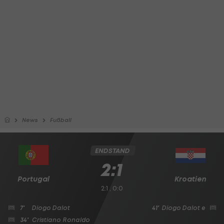
News
Fußball
ENDSTAND
2:1
Portugal
Kroatien
2:1 , 0:0
7'
Diogo Dalot
41'
Diogo Dalot
e
34'
Cristiano Ronaldo