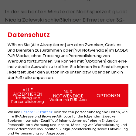
In der siebenten Minute der Nachspielzeit glückt
Nicola Zalewski schließlich per Elfmeter der 3:2-
Siegtreffer für Polen.
Datenschutz
Am Sonntag trifft Portugal auf Schottland und
Wählen Sie [Alle Akzeptieren] um allen Zwecken, Cookies
Kroatien empfängt Polen.
und Diensten zuzustimmen oder [Nur Notwendige] im LAOLA1
PUR Modus, ohne Tracking uns Peronsalisierung von
Werbung fortzufahren. Sie können mit [Optionen] auch eine
individuelle Auswahl zu treffen. Sie können Ihre Einstellungen
jederzeit über den Button links unten bzw. über den Link in
Nations League:
der Fußzeile anpassen.
Spanien visiert
nächsten Titel an
ALLE
NUR
AKZEPTIEREN
OPTIONEN
NOTWENDIGE
Tracking und
Fußball
Weiter mit PUR-Abo
Personalisierung
Wir und
unsere
186
Partner
verarbeiten personenbezogene Daten, wie
Ronaldo schloss
Ihre IP-Adresse und Browser-Attribute für die folgenden Zwecke
:
nahenden Rücktritt aus
Speichern von oder Zugriff auf Informationen auf einem Endgerät;
Personalisierte Werbung und Inhalte, Messung von Werbeleistung und
Nationalteam aus
der Performance von Inhalten, Zielgruppenforschung sowie Entwicklung
und Verbesserung von Angeboten
.