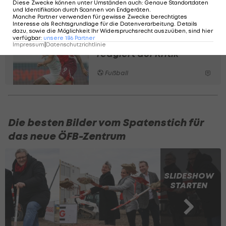
Diese Zwecke können unter Umständen auch
:
Genaue Standortdaten
Fußball
und Identifikation durch Scannen von Endgeräten
.
Manche Partner verwenden für gewisse Zwecke berechtigtes
Interesse als Rechtsgrundlage für die Datenverarbeitung. Details
Negative
dazu, sowie die Möglichkeit Ihr Widerspruchsrecht auszuüben, sind hier
verfügbar
:
unsere
186
Partner
Körpersprache? Okafor
Impressum
|
Datenschutzrichtlinie
reagiert auf Kritik
Fußball
Die besten Bilder vom Spatenstich für
das neue ÖFB-Zentrum
SLIDESHOW
STARTEN