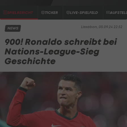
SPIELBERICHT
TICKER
LIVE-SPIELFELD
AUFSTEL
Lissabon, 05.09.24 22:52
NEWS
900! Ronaldo schreibt bei
Nations-League-Sieg
Geschichte