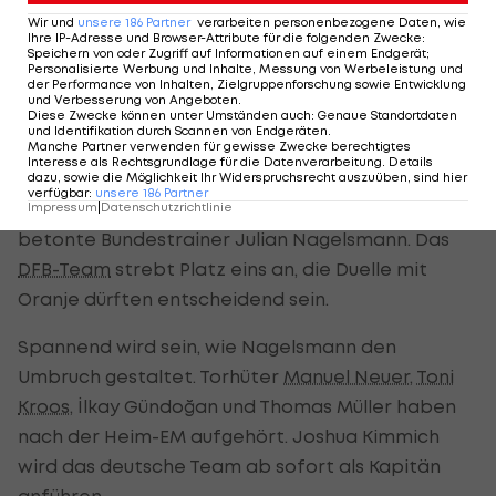
motiviert, weiterzumachen", sagte der 130-fache
Wir und
unsere
186
Partner
verarbeiten personenbezogene Daten, wie
Ihre IP-Adresse und Browser-Attribute für die folgenden Zwecke
:
Teamtorschütze (212 Länderspiele) über seine
Speichern von oder Zugriff auf Informationen auf einem Endgerät;
mauen EM-Auftritte (
Personalisierte Werbung und Inhalte, Messung von Werbeleistung und
mehr dazu >>>
). Ronaldo
der Performance von Inhalten, Zielgruppenforschung sowie Entwicklung
winkt weiter die Stammplatzgarantie.
und Verbesserung von Angeboten
.
Diese Zwecke können unter Umständen auch
:
Genaue Standortdaten
und Identifikation durch Scannen von Endgeräten
.
Deutschland bestreitet am Samstag in Düsseldorf
Manche Partner verwenden für gewisse Zwecke berechtigtes
Interesse als Rechtsgrundlage für die Datenverarbeitung. Details
den ersten Auftritt gegen Ungarn. "Spiele und
dazu, sowie die Möglichkeit Ihr Widerspruchsrecht auszuüben, sind hier
verfügbar
:
unsere
186
Partner
Wettbewerbe sind dafür da, sie zu gewinnen",
Impressum
|
Datenschutzrichtlinie
betonte Bundestrainer Julian Nagelsmann. Das
DFB-Team
strebt Platz eins an, die Duelle mit
Oranje dürften entscheidend sein.
Spannend wird sein, wie Nagelsmann den
Umbruch gestaltet. Torhüter
Manuel Neuer
,
Toni
Kroos
, İlkay Gündoğan und Thomas Müller haben
nach der Heim-EM aufgehört. Joshua Kimmich
wird das deutsche Team ab sofort als Kapitän
anführen.