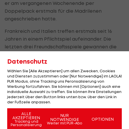
er am vergangenen Wochenende per
Doppelpack erstmals für die Madrilenen
angeschrieben hatte.
Frankreich und Italien treffen erstmals seit 16
Jahren in einem Pflichtspiel aufeinander. Die
letzten drei Freundschaftsspiele gewannen die
Franzosen.
Datenschutz
Wählen Sie [Alle Akzeptieren] um allen Zwecken, Cookies
Portugal mit Ronaldo, Deutschland mit
und Diensten zuzustimmen oder [Nur Notwendige] im LAOLA1
Umbruch
PUR Modus, ohne Tracking uns Peronsalisierung von
Werbung fortzufahren. Sie können mit [Optionen] auch eine
individuelle Auswahl zu treffen. Sie können Ihre Einstellungen
Bei Portugal bestimmte vor der Heimpartie
jederzeit über den Button links unten bzw. über den Link in
gegen Kroatien (Donnerstag) wieder die Situation
der Fußzeile anpassen.
um
Cristiano Ronaldo
die Medien. Der 39-Jährige
ALLE
NUR
erklärte, keinesfalls an einen Rücktritt aus der
AKZEPTIEREN
OPTIONEN
NOTWENDIGE
Tracking und
Weiter mit PUR-Abo
"Selecao" zu denken. "Es hat mich noch mehr
Personalisierung