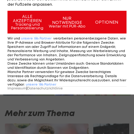
der Fußzeile anpassen.
das ist definitiv kein Zufall".
ALLE
NUR
AKZEPTIEREN
OPTIONEN
NOTWENDIGE
Tracking und
Mit ÖFB! Diese Nationen haben ihr Ticket
Weiter mit PUR-Abo
Personalisierung
für die WM 2026 fix
Wir und
unsere
186
Partner
verarbeiten personenbezogene Daten, wie
Ihre IP-Adresse und Browser-Attribute für die folgenden Zwecke
:
Speichern von oder Zugriff auf Informationen auf einem Endgerät;
Personalisierte Werbung und Inhalte, Messung von Werbeleistung und
der Performance von Inhalten, Zielgruppenforschung sowie Entwicklung
SLIDESHOW
und Verbesserung von Angeboten
.
STARTEN
Diese Zwecke können unter Umständen auch
:
Genaue Standortdaten
und Identifikation durch Scannen von Endgeräten
.
Manche Partner verwenden für gewisse Zwecke berechtigtes
Interesse als Rechtsgrundlage für die Datenverarbeitung. Details
dazu, sowie die Möglichkeit Ihr Widerspruchsrecht auszuüben, sind hier
verfügbar
:
unsere
186
Partner
Impressum
|
Datenschutzrichtlinie
Mehr zum Thema