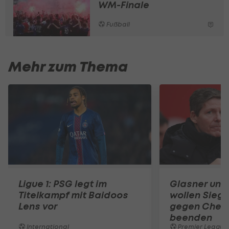
WM-Finale
Fußball
Mehr zum Thema
Ligue 1: PSG legt im
Glasner und
Titelkampf mit Baidoos
wollen Siegl
Lens vor
gegen Chel
beenden
International
Premier League