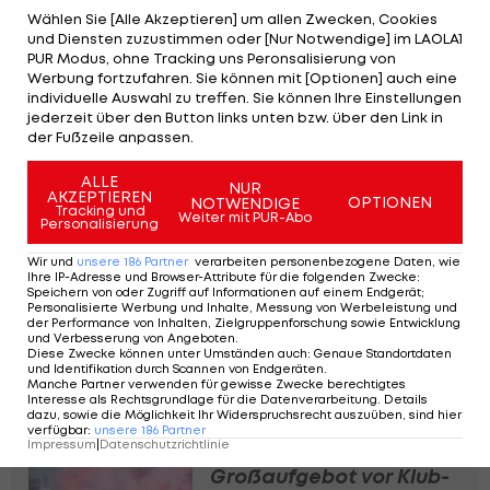
an ihrem Eingang nicht mehr von Volunteers
Wählen Sie [Alle Akzeptieren] um allen Zwecken, Cookies
kontrolliert. Sie mussten sich vielmehr von
und Diensten zuzustimmen oder [Nur Notwendige] im LAOLA1
PUR Modus, ohne Tracking uns Peronsalisierung von
richtigen Sicherheitskräften checken lassen.
Werbung fortzufahren. Sie können mit [Optionen] auch eine
Kameramänner und Fotografen mussten zudem
individuelle Auswahl zu treffen. Sie können Ihre Einstellungen
jederzeit über den Button links unten bzw. über den Link in
ihr komplettes Equipment öffnen. Es wurde
der Fußzeile anpassen.
intensiv durchsucht.
ALLE
NUR
AKZEPTIEREN
Im MetLife Stadium wird am 19. Juli 2026 auch das
OPTIONEN
NOTWENDIGE
Tracking und
Weiter mit PUR-Abo
Personalisierung
Finale der WM mit erstmals 48 Teams stattfinden.
Wir und
unsere
186
Partner
verarbeiten personenbezogene Daten, wie
Ihre IP-Adresse und Browser-Attribute für die folgenden Zwecke
:
Infantino rechtfertigt
Speichern von oder Zugriff auf Informationen auf einem Endgerät;
Personalisierte Werbung und Inhalte, Messung von Werbeleistung und
Klub-WM und Nähe zu
der Performance von Inhalten, Zielgruppenforschung sowie Entwicklung
Trump
und Verbesserung von Angeboten
.
Diese Zwecke können unter Umständen auch
:
Genaue Standortdaten
und Identifikation durch Scannen von Endgeräten
.
Fußball
Manche Partner verwenden für gewisse Zwecke berechtigtes
Interesse als Rechtsgrundlage für die Datenverarbeitung. Details
dazu, sowie die Möglichkeit Ihr Widerspruchsrecht auszuüben, sind hier
verfügbar
:
unsere
186
Partner
Impressum
|
Datenschutzrichtlinie
Paris mobilisiert Polizei-
Großaufgebot vor Klub-