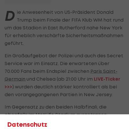
D
ie Anwesenheit von US-Präsident Donald
Trump beim Finale der FIFA Klub WM hat rund
um das Stadion in East Rutherford nahe New York
für erheblich verschärfte Sicherheitsmaßnahmen
geführt.
Ein Großaufgebot der Polizei und auch des Secret
Service war im Einsatz. Die erwarteten über
70.000 Fans beim Endspiel zwischen
Paris Saint-
Germain
und Chelsea (ab 21:00 Uhr im
LIVE-Ticker
>>>
) wurden deutlich stärker kontrolliert als bei
den vorangegangenen Partien in New Jersey.
Im Gegensatz zu den beiden Halbfinali, die
ebenfalls im MetLife Stadium ausgetragen
worden waren, wurden auch die Medienvertreter
Datenschutz