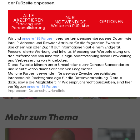
der Fußzeile anpassen.
Neben Fenerbahçe sollen weitere Vereine
Interesse am Stürmer haben.
ALLE
NUR
AKZEPTIEREN
OPTIONEN
NOTWENDIGE
Tracking und
Weiter mit PUR-Abo
Personalisierung
Alle bisherigen ÖFB-Kicker in La Liga
Wir und
unsere
186
Partner
verarbeiten personenbezogene Daten, wie
Ihre IP-Adresse und Browser-Attribute für die folgenden Zwecke
:
Speichern von oder Zugriff auf Informationen auf einem Endgerät;
Personalisierte Werbung und Inhalte, Messung von Werbeleistung und
der Performance von Inhalten, Zielgruppenforschung sowie Entwicklung
SLIDESHOW
und Verbesserung von Angeboten
.
STARTEN
Diese Zwecke können unter Umständen auch
:
Genaue Standortdaten
und Identifikation durch Scannen von Endgeräten
.
Manche Partner verwenden für gewisse Zwecke berechtigtes
Interesse als Rechtsgrundlage für die Datenverarbeitung. Details
dazu, sowie die Möglichkeit Ihr Widerspruchsrecht auszuüben, sind hier
verfügbar
:
unsere
186
Partner
Impressum
|
Datenschutzrichtlinie
Mehr zum Thema