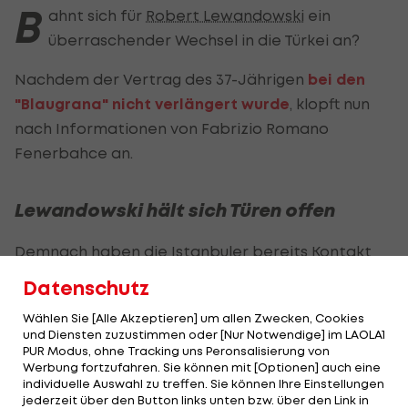
B
ahnt sich für
Robert Lewandowski
ein
überraschender Wechsel in die Türkei an?
Nachdem der Vertrag des 37-Jährigen
bei den
"Blaugrana" nicht verlängert wurde
, klopft nun
nach Informationen von Fabrizio Romano
Fenerbahce an.
Lewandowski hält sich Türen offen
Demnach haben die Istanbuler bereits Kontakt
zum Polen aufgenommen und arbeiten derzeit an
Datenschutz
einer möglichen Offerte für den polnischen
Wählen Sie [Alle Akzeptieren] um allen Zwecken, Cookies
Stürmer-Star.
und Diensten zuzustimmen oder [Nur Notwendige] im LAOLA1
PUR Modus, ohne Tracking uns Peronsalisierung von
Lewandowski prüft derzeit mehrere Angebote
Werbung fortzufahren. Sie können mit [Optionen] auch eine
individuelle Auswahl zu treffen. Sie können Ihre Einstellungen
und möchte sich alle Optionen offenhalten.
jederzeit über den Button links unten bzw. über den Link in