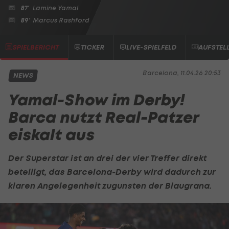
87'
Lamine Yamal
89'
Marcus Rashford
SPIELBERICHT
TICKER
LIVE-SPIELFELD
AUFSTEL
Barcelona, 11.04.26 20:53
NEWS
Yamal-Show im Derby!
Barca nutzt Real-Patzer
eiskalt aus
Der Superstar ist an drei der vier Treffer direkt
beteiligt, das Barcelona-Derby wird dadurch zur
klaren Angelegenheit zugunsten der Blaugrana.