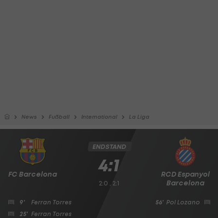
News
Fußball
International
La Liga
ENDSTAND
4:1
FC Barcelona
RCD Espanyol
Barcelona
2:0 , 2:1
9'
Ferran Torres
56'
Pol Lozano
25'
Ferran Torres