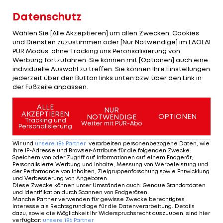
Datenschutz
Kurzes Aufbäumen von Espanyol
Wählen Sie [Alle Akzeptieren] um allen Zwecken, Cookies
Nach dem Seitenwechsel zeigt sich Manolo
und Diensten zuzustimmen oder [Nur Notwendige] im LAOLA1
PUR Modus, ohne Tracking uns Peronsalisierung von
Gonzalez' Truppe deutlich mutiger und sucht den
Werbung fortzufahren. Sie können mit [Optionen] auch eine
Weg nach vorne.
individuelle Auswahl zu treffen. Sie können Ihre Einstellungen
jederzeit über den Button links unten bzw. über den Link in
In der 56. Minute rückt zunächst der Video-
der Fußzeile anpassen.
Assistent in den Mittelpunkt, der einen
ALLE
NUR
vermeintlichen Treffer der Hausherren überprüft
AKZEPTIEREN
OPTIONEN
NOTWENDIGE
Tracking und
Weiter mit PUR-Abo
Personalisierung
und diesen schließlich aberkennt.
Wir und
unsere
186
Partner
verarbeiten personenbezogene Daten, wie
Praktisch im direkten Gegenzug schlägt Espanyol
Ihre IP-Adresse und Browser-Attribute für die folgenden Zwecke
:
Speichern von oder Zugriff auf Informationen auf einem Endgerät;
eiskalt zu: Pol Lozano erzielt den 2:1-
Personalisierte Werbung und Inhalte, Messung von Werbeleistung und
der Performance von Inhalten, Zielgruppenforschung sowie Entwicklung
Anschlusstreffer (56.) und bringt die Spannung
und Verbesserung von Angeboten
.
Diese Zwecke können unter Umständen auch
:
Genaue Standortdaten
zurück ins Derby.
und Identifikation durch Scannen von Endgeräten
.
Manche Partner verwenden für gewisse Zwecke berechtigtes
Interesse als Rechtsgrundlage für die Datenverarbeitung. Details
Die Gäste wittern nun ihre Chance und kommen
dazu, sowie die Möglichkeit Ihr Widerspruchsrecht auszuüben, sind hier
verfügbar
:
unsere
186
Partner