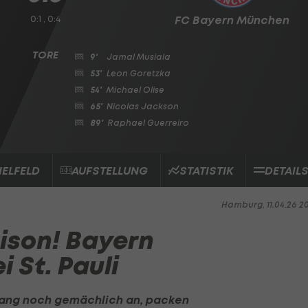
0:1 , 0:4
FC Bayern München
9'
Jamal Musiala
53'
Leon Goretzka
54'
Michael Olise
65'
Nicolas Jackson
89'
Raphael Guerreiro
IELFELD
AUFSTELLUNG
STATISTIK
DETAIL
Hamburg, 11.04.26 2
aison! Bayern
i St. Pauli
ang noch gemächlich an, packen