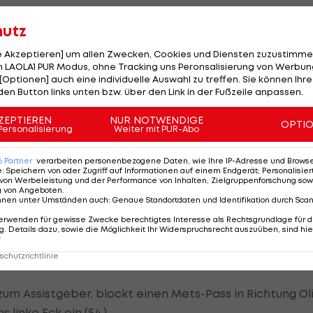
e schon fast zurückhaltend.
hutz
schon in der neunten Minute der Knoten: ÖFB-Legionär
le Akzeptieren] um allen Zwecken, Cookies und Diensten zuzustimme
 LAOLA1 PUR Modus, ohne Tracking uns Peronsalisierung von Werbung
 und bringt die Flanke ideal zu Musiala, der an der
[Optionen] auch eine individuelle Auswahl zu treffen. Sie können Ihre
den Button links unten bzw. über den Link in der Fußzeile anpassen.
chluss noch an die Latte (11.), Musiala (28.) scheitert 
ZEPTIEREN
NUR NOTWENDIGE
OPTI
Personalisierung
Weiter mit PUR-Abo
6
Partner
verarbeiten personenbezogene Daten, wie Ihre IP-Adresse und Browser-
e
:
Speichern von oder Zugriff auf Informationen auf einem Endgerät; Personalisi
von Werbeleistung und der Performance von Inhalten, Zielgruppenforschung sow
g von Angeboten
.
nnen unter Umständen auch
:
Genaue Standortdaten und Identifikation durch Sca
erwenden für gewisse Zwecke berechtigtes Interesse als Rechtsgrundlage für d
hnt ist, schalten die Bayern nach der Pause noch
. Details dazu, sowie die Möglichkeit Ihr Widerspruchsrecht auszuüben, sind hie
r
 Goretzka, der das historische 102. Saisontor erzielt.
chutzrichtlinie
rifft er per Volley (53.).
um Assistgeber, blockt einen Mets-Pass in Richtung Ol
linke Eck ein (54.).