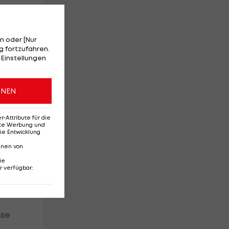
n oder [Nur
 fortzufahren.
 Einstellungen
an
ONEN
Attribute für die
erte Werbung und
ie Entwicklung
nnen von
ie
r verfügbar
:
ise