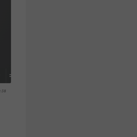
S
TABELLE
0:38