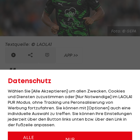
Foto: © GEPA
Textquelle: © LAOLA1
APP >>
Ö
FB-Legionär Oluwaseun Adewumi darf jubeln.
Datenschutz
Beim 3:0-Sieg seines Teams Cercle Brügge gegen
Wählen Sie [Alle Akzeptieren] um allen Zwecken, Cookies
RAAL Louvieren in der belgischen Liga erzielt der
und Diensten zuzustimmen oder [Nur Notwendige] im LAOLA1
österreichische U21-Nationalspieler sein fünftes
PUR Modus, ohne Tracking uns Peronsalisierung von
Werbung fortzufahren. Sie können mit [Optionen] auch eine
Saisontor.
individuelle Auswahl zu treffen. Sie können Ihre Einstellungen
jederzeit über den Button links unten bzw. über den Link in
Der vom FC Burnley ausgeliehene Stürmer, der
der Fußzeile anpassen.
erst in der 69. Minute eingewechselt wird, trifft
ALLE
NUR