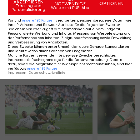
kurz vor Ende der Partie (89.) zum Endstand.
AKZEPTIEREN
OPTIONEN
NOTWENDIGE
Tracking und
Weiter mit PUR-Abo
Personalisierung
Der Sieg ist für Brügge auch ein wichtiger Schritt in
Wir und
unsere
186
Partner
verarbeiten personenbezogene Daten, wie
Richtung Klassenerhalt. Mit aktuell 35 Punkten liegt
Ihre IP-Adresse und Browser-Attribute für die folgenden Zwecke
:
Speichern von oder Zugriff auf Informationen auf einem Endgerät;
Cercle auf dem ersten Platz der Abstiegsrunde.
Personalisierte Werbung und Inhalte, Messung von Werbeleistung und
der Performance von Inhalten, Zielgruppenforschung sowie Entwicklung
Der Vorsprung auf den Abstiegsplatz beträgt
und Verbesserung von Angeboten
.
Diese Zwecke können unter Umständen auch
:
Genaue Standortdaten
bereits 13 Punkte.
und Identifikation durch Scannen von Endgeräten
.
Manche Partner verwenden für gewisse Zwecke berechtigtes
Interesse als Rechtsgrundlage für die Datenverarbeitung. Details
dazu, sowie die Möglichkeit Ihr Widerspruchsrecht auszuüben, sind hier
verfügbar
:
unsere
186
Partner
Mehr zum Thema
Impressum
|
Datenschutzrichtlinie