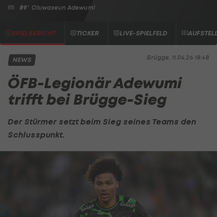
89'
Oluwaseun Adewumi
SPIELBERICHT
TICKER
LIVE-SPIELFELD
AUFSTEL
Brügge, 11.04.26 18:48
NEWS
ÖFB-Legionär Adewumi
trifft bei Brügge-Sieg
Der Stürmer setzt beim Sieg seines Teams den
Schlusspunkt.