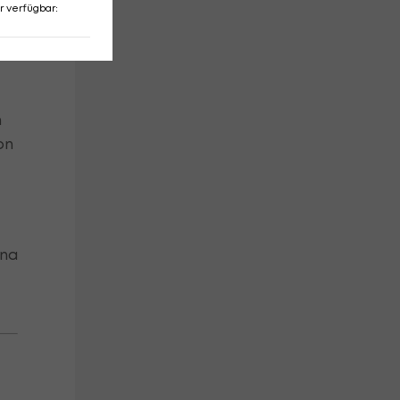
er
r verfügbar
:
n
on
ona