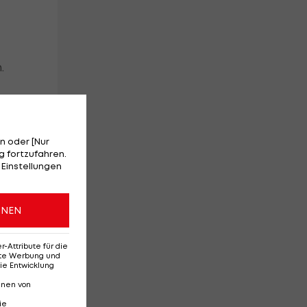
.
ch
ure
n oder [Nur
 fortzufahren.
 Einstellungen
ONEN
Attribute für die
erte Werbung und
ide
ie Entwicklung
nnen von
ie