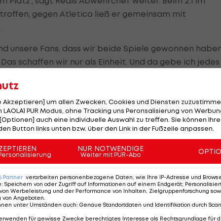
 Platz", sagt Reals Abwehrchef weiter. Beim 2:1 im
roffen, gegen Atletico ließ er gemeinsam mit
.
 und unsere Fans, dass wir beide Spiele gewonnen haben
 Das schaffen wir nur als Einheit. Und da gebe ich jedes
wortung", betont Alaba. Gegen Spielende lieferte si
hutz
cos Stürmerstar
Luis Suarez
. Nach Gelb für beide Akte
t Schlusspfiff in die Arme.
le Akzeptieren] um allen Zwecken, Cookies und Diensten zuzustimme
 LAOLA1 PUR Modus, ohne Tracking uns Peronsalisierung von Werbung
[Optionen] auch eine individuelle Auswahl zu treffen. Sie können Ihre
den Button links unten bzw. über den Link in der Fußzeile anpassen.
Erzrivale Barcelona "in einer Negativspirale"
ZEPTIEREN
NUR NOTWENDIGE
OPTI
Personalisierung
Weiter mit PUR-Abo
eal auch in der Offensive derzeit brandgefährlich. Der
Benzema
traf schon in der 16. Minute - sein 13. Saisontor.
6
Partner
verarbeiten personenbezogene Daten, wie Ihre IP-Adresse und Browser-
e
:
Speichern von oder Zugriff auf Informationen auf einem Endgerät; Personalisi
ne, Marco Asensio (57.) gelang die Vorentscheidung. Be
von Werbeleistung und der Performance von Inhalten, Zielgruppenforschung sow
g von Angeboten
.
nnen unter Umständen auch
:
Genaue Standortdaten und Identifikation durch Sca
erwenden für gewisse Zwecke berechtigtes Interesse als Rechtsgrundlage für d