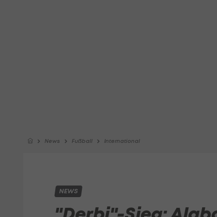
News
Fußball
International
NEWS
"Derbi"-Sieg: Alab