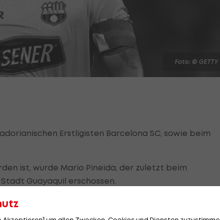
Foto: © GETTY
dorianischen Erstligisten Barcelona SC, sowie beim
n ist, wurde Mario Pineida, der zuletzt beim
r Stadt Guayaquil erschossen.
hutz
le Akzeptieren] um allen Zwecken, Cookies und Diensten zuzustimme