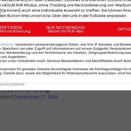
 LAOLA1 PUR Modus, ohne Tracking uns Peronsalisierung von Werbung
[Optionen] auch eine individuelle Auswahl zu treffen. Sie können Ihre
ana de Futbol bestätigt dabei sein Ableben, ebenso d
den Button links unten bzw. über den Link in der Fußzeile anpassen.
ZEPTIEREN
NUR NOTWENDIGE
OPTI
Personalisierung
Weiter mit PUR-Abo
n zu müssen, dass wir offiziell über den Tod unseres
 ein Ereignis, das nach einem Angriff auf ihn geschah."
6
Partner
verarbeiten personenbezogene Daten, wie Ihre IP-Adresse und Browser-
e
:
Speichern von oder Zugriff auf Informationen auf einem Endgerät; Personalisi
von Werbeleistung und der Performance von Inhalten, Zielgruppenforschung sow
 offener Straße angegriffen und durch Schüsse tödlich
g von Angeboten
.
nnen unter Umständen auch
:
Genaue Standortdaten und Identifikation durch Sca
hre alt.
erwenden für gewisse Zwecke berechtigtes Interesse als Rechtsgrundlage für d
. Details dazu, sowie die Möglichkeit Ihr Widerspruchsrecht auszuüben, sind hie
r
chutzrichtlinie
.com/Z0wWsMO8sg
uador)
December 17, 2025