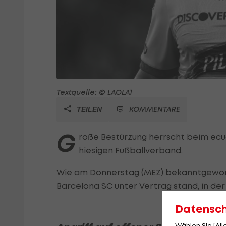
Textquelle: © LAOLA1
KOMMENTARE
TEILEN
G
roße Bestürzung herrscht beim ecua
hiesigen Fußballverband.
Wie am Donnerstag (MEZ) bekanntgeworde
Barcelona SC unter Vertrag stand, in de
Datensc
Wählen Sie [Al