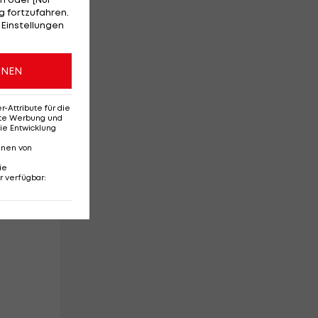
 fortzufahren.
 Einstellungen
er
ONEN
Attribute für die
erte Werbung und
ie Entwicklung
nnen von
ie
r verfügbar
: