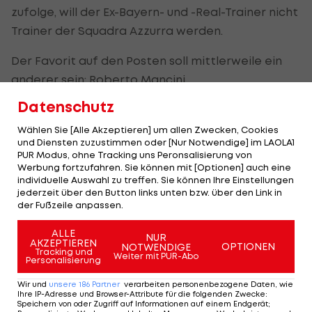
zufolge, will der Ex-Bayern- und -Real-Trainer nicht
Trainer der Squadra Azzurra werden.
Der Favorit auf den Posten soll mittlerweile ein
anderer sein: Roberto Mancini.
Datenschutz
Vergangene Woche hieß es noch, Erfolgstrainer
Ancelotti führe die Kandidatenliste für den seit
Wählen Sie [Alle Akzeptieren] um allen Zwecken, Cookies
und Diensten zuzustimmen oder [Nur Notwendige] im LAOLA1
dem WM-Aus vakanten Posten an.
PUR Modus, ohne Tracking uns Peronsalisierung von
Werbung fortzufahren. Sie können mit [Optionen] auch eine
Nach der gescheiterten Qualifikation für die WM
individuelle Auswahl zu treffen. Sie können Ihre Einstellungen
jederzeit über den Button links unten bzw. über den Link in
2018 in Russland sucht der italienische
der Fußzeile anpassen.
Fußballverband seit Monaten nach einem
Nachfolger für Gian Piero Ventura.
ALLE
NUR
AKZEPTIEREN
OPTIONEN
NOTWENDIGE
Tracking und
Weiter mit PUR-Abo
Personalisierung
Ancelotti hatte bereits im Dezember gesagt, bei
einem Klub bleiben zu wollen, statt die
Wir und
unsere
186
Partner
verarbeiten personenbezogene Daten, wie
Ihre IP-Adresse und Browser-Attribute für die folgenden Zwecke
:
Nationalmannschaft zu trainieren.
Speichern von oder Zugriff auf Informationen auf einem Endgerät;