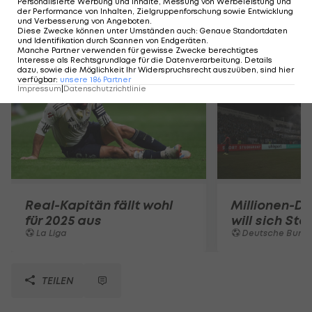
Personalisierte Werbung und Inhalte, Messung von Werbeleistung und
der Performance von Inhalten, Zielgruppenforschung sowie Entwicklung
und Verbesserung von Angeboten
.
Diese Zwecke können unter Umständen auch
:
Genaue Standortdaten
Mehr zum Thema
und Identifikation durch Scannen von Endgeräten
.
Manche Partner verwenden für gewisse Zwecke berechtigtes
Interesse als Rechtsgrundlage für die Datenverarbeitung. Details
dazu, sowie die Möglichkeit Ihr Widerspruchsrecht auszuüben, sind hier
verfügbar
:
unsere
186
Partner
Impressum
|
Datenschutzrichtlinie
Real-Kapitän fällt wohl
Millionen-De
für 2025 aus
will sich St
La Liga
Deutsche Bunde
TEILEN