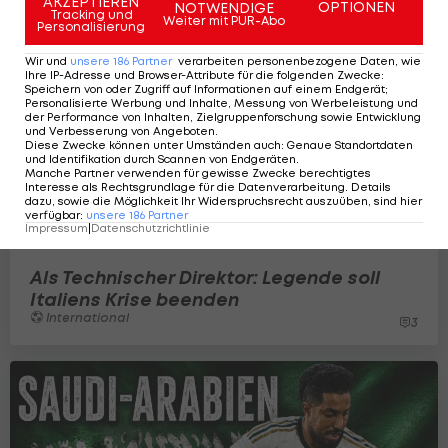
AKZEPTIEREN
OPTIONEN
NOTWENDIGE
Tracking und
Weiter mit PUR-Abo
Personalisierung
Wir und
unsere
186
Partner
verarbeiten personenbezogene Daten, wie
Ihre IP-Adresse und Browser-Attribute für die folgenden Zwecke
:
Speichern von oder Zugriff auf Informationen auf einem Endgerät;
Personalisierte Werbung und Inhalte, Messung von Werbeleistung und
der Performance von Inhalten, Zielgruppenforschung sowie Entwicklung
und Verbesserung von Angeboten
.
Diese Zwecke können unter Umständen auch
:
Genaue Standortdaten
und Identifikation durch Scannen von Endgeräten
.
Manche Partner verwenden für gewisse Zwecke berechtigtes
Interesse als Rechtsgrundlage für die Datenverarbeitung. Details
dazu, sowie die Möglichkeit Ihr Widerspruchsrecht auszuüben, sind hier
verfügbar
:
unsere
186
Partner
Impressum
|
Datenschutzrichtlinie
Als Technischer Direktor: Legende soll
Italiens Krise beenden
International
3