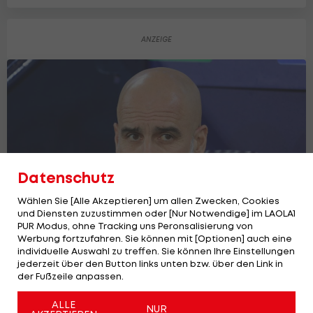
Datenschutz
Wählen Sie [Alle Akzeptieren] um allen Zwecken, Cookies
und Diensten zuzustimmen oder [Nur Notwendige] im LAOLA1
PUR Modus, ohne Tracking uns Peronsalisierung von
Werbung fortzufahren. Sie können mit [Optionen] auch eine
individuelle Auswahl zu treffen. Sie können Ihre Einstellungen
Intensive Verhandlungen! Italien will
jederzeit über den Button links unten bzw. über den Link in
Guardiola als Cheftrainer
der Fußzeile anpassen.
International
6
ALLE
NUR