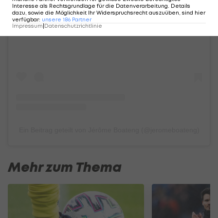
Interesse als Rechtsgrundlage für die Datenverarbeitung. Details
dazu, sowie die Möglichkeit Ihr Widerspruchsrecht auszuüben, sind hier
Sieh dir diesen Beitrag auf Instagram an
verfügbar
:
unsere
186
Partner
Impressum
|
Datenschutzrichtlinie
Ein Beitrag geteilt von Jérôme Boateng (@jeromeboateng)
Mehr zum Thema