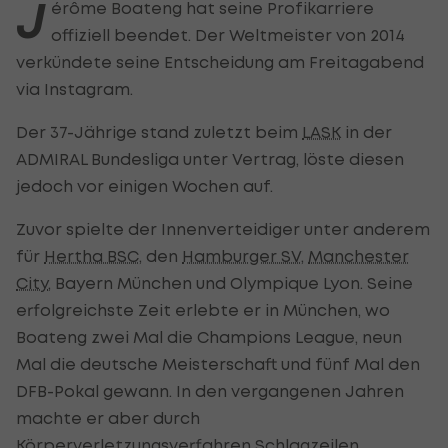
J
érôme Boateng hat seine Profikarriere
offiziell beendet. Der Weltmeister von 2014
verkündete seine Entscheidung am Freitagabend
via Instagram.
Der 37-Jährige stand zuletzt beim
LASK
in der
ADMIRAL Bundesliga unter Vertrag, löste diesen
jedoch vor einigen Wochen auf.
Zuvor spielte der Innenverteidiger unter anderem
für
Hertha BSC
, den
Hamburger SV
,
Manchester
City
, Bayern München und Olympique Lyon. Seine
erfolgreichste Zeit erlebte er in München, wo
Boateng zwei Mal die Champions League, neun
Mal die deutsche Meisterschaft und fünf Mal den
DFB-Pokal gewann. In den vergangenen Jahren
machte er aber durch
Körperverletzungsverfahren Schlagzeilen.