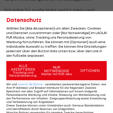
"Ich habe für große Klubs und für mein Land
gespielt, gelernt, gewonnen, verloren und bin
Datenschutz
daran gewachsen", sagte Boateng in einer
Wählen Sie [Alle Akzeptieren] um allen Zwecken, Cookies
Videobotschaft. Der Fußball habe ihm „eine
und Diensten zuzustimmen oder [Nur Notwendige] im LAOLA1
Menge gegeben", jetzt sei es Zeit, weiterzuziehen,
PUR Modus, ohne Tracking uns Peronsalisierung von
Werbung fortzufahren. Sie können mit [Optionen] auch eine
nicht aus Zwang, sondern aus Überzeugung.
individuelle Auswahl zu treffen. Sie können Ihre Einstellungen
jederzeit über den Button links unten bzw. über den Link in
der Fußzeile anpassen.
ALLE
NUR
AKZEPTIEREN
OPTIONEN
NOTWENDIGE
Tracking und
Weiter mit PUR-Abo
Personalisierung
Wir und
unsere
186
Partner
verarbeiten personenbezogene Daten, wie
Ihre IP-Adresse und Browser-Attribute für die folgenden Zwecke
:
Speichern von oder Zugriff auf Informationen auf einem Endgerät;
Personalisierte Werbung und Inhalte, Messung von Werbeleistung und
der Performance von Inhalten, Zielgruppenforschung sowie Entwicklung
und Verbesserung von Angeboten
.
Diese Zwecke können unter Umständen auch
:
Genaue Standortdaten
und Identifikation durch Scannen von Endgeräten
.
Manche Partner verwenden für gewisse Zwecke berechtigtes