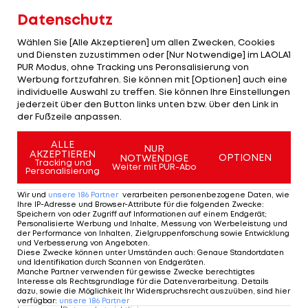
erwartet", heißt es weiter.
Datenschutz
Wählen Sie [Alle Akzeptieren] um allen Zwecken, Cookies
Alternative für Katakomben wird
und Diensten zuzustimmen oder [Nur Notwendige] im LAOLA1
gesucht
PUR Modus, ohne Tracking uns Peronsalisierung von
Werbung fortzufahren. Sie können mit [Optionen] auch eine
individuelle Auswahl zu treffen. Sie können Ihre Einstellungen
Dank Brandmeldeanlage und einer schnellen
jederzeit über den Button links unten bzw. über den Link in
Reaktion der Einsatzkräfte sei eine vollständige
der Fußzeile anpassen.
Zerstörung des gesamten Katakomben-Trakts
ALLE
NUR
verhindert worden.
AKZEPTIEREN
OPTIONEN
NOTWENDIGE
Tracking und
Weiter mit PUR-Abo
Personalisierung
"Oberste Priorität für den FC Basel 1893 hat nun
Wir und
unsere
186
Partner
verarbeiten personenbezogene Daten, wie
die Sicherstellung des Spielbetriebs für die
Ihre IP-Adresse und Browser-Attribute für die folgenden Zwecke
:
Speichern von oder Zugriff auf Informationen auf einem Endgerät;
verbleibenden drei Heimspiele der laufenden
Personalisierte Werbung und Inhalte, Messung von Werbeleistung und
der Performance von Inhalten, Zielgruppenforschung sowie Entwicklung
Saison. Aktuell muss aber davon ausgegangen
und Verbesserung von Angeboten
.
Diese Zwecke können unter Umständen auch
:
Genaue Standortdaten
werden, dass die kompletten Katakomben bis
und Identifikation durch Scannen von Endgeräten
.
Manche Partner verwenden für gewisse Zwecke berechtigtes
Saisonende nicht mehr in Betrieb genommen
Interesse als Rechtsgrundlage für die Datenverarbeitung. Details
dazu, sowie die Möglichkeit Ihr Widerspruchsrecht auszuüben, sind hier
werden können", so Basel, man sehe sich nach
verfügbar
:
unsere
186
Partner