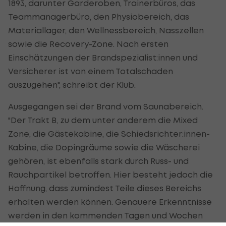
1893, darunter Garderoben, Trainerbüros, das
Teammanagerbüro, den Physiobereich, das
Materiallager, den Wellnessbereich, Nasszellen
sowie die Recovery-Zone. Nach ersten
Einschätzungen der Brandspezialist:innen und
Versicherer ist von einem Totalschaden
auszugehen", schreibt der Klub.
Ausgegangen sei der Brand vom Saunabereich.
"Der Trakt B, zu dem unter anderem die Mixed
Zone, die Gästekabine, die Schiedsrichter:innen-
Kabine, die Dopingräume sowie die Wäscherei
gehören, ist ebenfalls stark durch Russ- und
Rauchpartikel betroffen. Hier besteht jedoch die
Hoffnung, dass zumindest Teile dieses Bereichs
erhalten werden können. Genauere Erkenntnisse
werden in den kommenden Tagen und Wochen