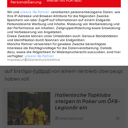
Weiter mit PUR-Abo
Personalisierung
"Krone" verriet: "Die Liebe von den Fans ist etwas
Besonderes."
Wir und
unsere
186
Partner
verarbeiten personenbezogene Daten, wie
Ihre IP-Adresse und Browser-Attribute für die folgenden Zwecke
:
Speichern von oder Zugriff auf Informationen auf einem Endgerät;
Im Winter soll der
Personalisierte Werbung und Inhalte, Messung von Werbeleistung und
SK Sturm Graz
bei Reischl
der Performance von Inhalten, Zielgruppenforschung sowie Entwicklung
angeklopft haben, doch die Sache war für den 22-
und Verbesserung von Angeboten
.
Diese Zwecke können unter Umständen auch
:
Genaue Standortdaten
Jährigen schnell erledigt. "Es ist eine Auszeichnung
und Identifikation durch Scannen von Endgeräten
.
Manche Partner verwenden für gewisse Zwecke berechtigtes
für meine Leistung, hat mir einen Schub gegeben.
Interesse als Rechtsgrundlage für die Datenverarbeitung. Details
dazu, sowie die Möglichkeit Ihr Widerspruchsrecht auszuüben, sind hier
Aber es war zu diesem Zeitpunkt schnell klar, dass
verfügbar
:
unsere
186
Partner
Impressum
|
Datenschutzrichtlinie
ich da bleiben werde", so Reischl, den die Aussicht
auf Erstliga-
Fußball
von einem Verbleib überzeugt
haben soll.
Italienische Topklubs
steigen in Poker um ÖFB-
Legionär ein
International