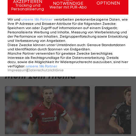
EL-Kader
AKZEPTIEREN
OPTIONEN
NOTWENDIGE
Tracking und
Europa League
Weiter mit PUR-Abo
Personalisierung
Wir und
unsere
186
Partner
verarbeiten personenbezogene Daten, wie
Ihre IP-Adresse und Browser-Attribute für die folgenden Zwecke
:
Der legendäre Durchmarsch des FC
Am Stammtisch bei
Speichern von oder Zugriff auf Informationen auf einem Endgerät;
Personalisierte Werbung und Inhalte, Messung von Werbeleistung und
Wacker Tirol I #Zwarakonferenz History
Christopher Knett
der Performance von Inhalten, Zielgruppenforschung sowie Entwicklung
und Verbesserung von Angeboten
.
Zwarakonferenz
Stammtisch
Diese Zwecke können unter Umständen auch
:
Genaue Standortdaten
und Identifikation durch Scannen von Endgeräten
.
Manche Partner verwenden für gewisse Zwecke berechtigtes
Interesse als Rechtsgrundlage für die Datenverarbeitung. Details
dazu, sowie die Möglichkeit Ihr Widerspruchsrecht auszuüben, sind hier
verfügbar
:
unsere
186
Partner
Impressum
|
Datenschutzrichtlinie
Mehr zum Thema