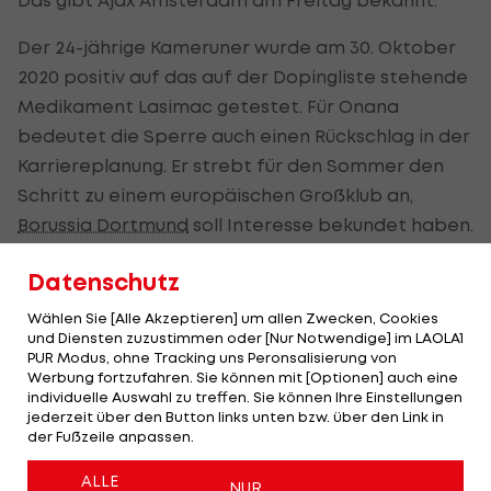
Der 24-jährige Kameruner wurde am 30. Oktober
2020 positiv auf das auf der Dopingliste stehende
Medikament Lasimac getestet. Für Onana
bedeutet die Sperre auch einen Rückschlag in der
Karriereplanung. Er strebt für den Sommer den
Schritt zu einem europäischen Großklub an,
Borussia Dortmund
soll Interesse bekundet haben.
Für Ajax reißen damit die Negativschlagzeilen
Datenschutz
nicht ab, nachdem die Niederländer erst kürzlich
Wählen Sie [Alle Akzeptieren] um allen Zwecken, Cookies
vergessen hatten, ihren neuen Stürmer Sebastien
und Diensten zuzustimmen oder [Nur Notwendige] im LAOLA1
PUR Modus, ohne Tracking uns Peronsalisierung von
Haller für die Europa League zu melden.
Werbung fortzufahren. Sie können mit [Optionen] auch eine
individuelle Auswahl zu treffen. Sie können Ihre Einstellungen
jederzeit über den Button links unten bzw. über den Link in
Ajax:
der Fußzeile anpassen.
Rekordzugang
Haller fehlt im
ALLE
NUR