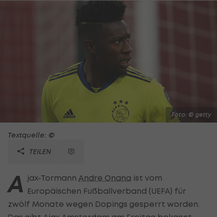
Foto: © getty
Textquelle: ©
TEILEN
A
jax-Tormann
Andre Onana
ist vom
Europäischen Fußballverband (UEFA) für
zwölf Monate wegen Dopings gesperrt worden.
Das gibt Ajax Amsterdam am Freitag bekannt.