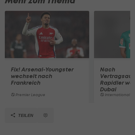
Mehr zum Thema
Fix! Arsenal-Youngster
Nach
wechselt nach
Vertragsaufl
Frankreich
Rapidler we
Dubai
Premier League
International
TEILEN