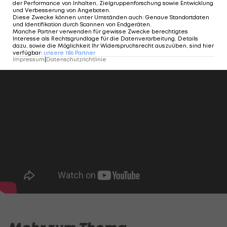
Cristiano Ronaldo erhält
der Performance von Inhalten, Zielgruppenforschung sowie Entwicklung
Champions-League-
und Verbesserung von Angeboten
.
Diese Zwecke können unter Umständen auch
:
Genaue Standortdaten
Auszeichnung
und Identifikation durch Scannen von Endgeräten
.
Manche Partner verwenden für gewisse Zwecke berechtigtes
Interesse als Rechtsgrundlage für die Datenverarbeitung. Details
Champions League
dazu, sowie die Möglichkeit Ihr Widerspruchsrecht auszuüben, sind hier
verfügbar
:
unsere
186
Partner
Impressum
|
Datenschutzrichtlinie