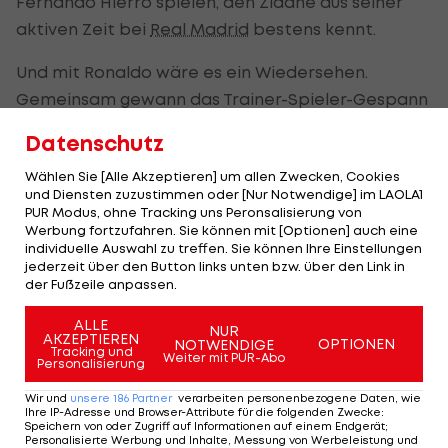
Fernando Hierro spielen, den Zidane aus seiner
aktiven Zeit bei
Real Madrid
bestens kennt.
Und mit Ronaldo wäre es ein Wiedersehen.
Gemeinsam gewann das Trainer-Spieler-Gespann
drei Mal in Folge die
UEFA Champions League
.
Datenschutz
Wählen Sie [Alle Akzeptieren] um allen Zwecken, Cookies
Neues Abenteuer! City-
und Diensten zuzustimmen oder [Nur Notwendige] im LAOLA1
Abwehrmann wechselt
PUR Modus, ohne Tracking uns Peronsalisierung von
in die Wüste
Werbung fortzufahren. Sie können mit [Optionen] auch eine
individuelle Auswahl zu treffen. Sie können Ihre Einstellungen
International
jederzeit über den Button links unten bzw. über den Link in
der Fußzeile anpassen.
Offiziell: Liverpool
ALLE
NUR
verpflichtet Torhüter
AKZEPTIEREN
OPTIONEN
NOTWENDIGE
Tracking und
Weiter mit PUR-Abo
Personalisierung
Premier League
Wir und
unsere
186
Partner
verarbeiten personenbezogene Daten, wie
Ihre IP-Adresse und Browser-Attribute für die folgenden Zwecke
:
Speichern von oder Zugriff auf Informationen auf einem Endgerät;
Personalisierte Werbung und Inhalte, Messung von Werbeleistung und