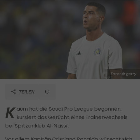
Foto: © getty
TEILEN
K
aum hat die Saudi Pro League begonnen,
kursiert das Gerücht eines Trainerwechsels
bei Spitzenklub Al-Nassr.
Vor allem Kapitän
Cristiano Ronaldo
wünscht sich