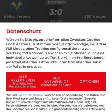
ENDSTAND
3:0
Hellas Verona
SSC Neapel
0:0 , 3:0
Datenschutz
50'
Dailon Rocha Livramento
75'
Daniel Mosquera
Wählen Sie [Alle Akzeptieren] um allen Zwecken, Cookies
90' +4
Daniel Mosquera
und Diensten zuzustimmen oder [Nur Notwendige] im LAOLA1
PUR Modus, ohne Tracking uns Peronsalisierung von
Werbung fortzufahren. Sie können mit [Optionen] auch eine
SPIELBERICHT
TICKER
LIVE-SPIELFELD
AUFSTEL
individuelle Auswahl zu treffen. Sie können Ihre Einstellungen
jederzeit über den Button links unten bzw. über den Link in
der Fußzeile anpassen.
ALLE
NUR
Inter denkt an Juve-
AKZEPTIEREN
OPTIONEN
NOTWENDIGE
Tracking und
Angreifer -
Weiter mit PUR-Abo
Personalisierung
Konsequenzen für
Arnautovic?
Wir und
unsere
186
Partner
verarbeiten personenbezogene Daten, wie
Ihre IP-Adresse und Browser-Attribute für die folgenden Zwecke
:
Serie A
Speichern von oder Zugriff auf Informationen auf einem Endgerät;
Personalisierte Werbung und Inhalte, Messung von Werbeleistung und
der Performance von Inhalten, Zielgruppenforschung sowie Entwicklung