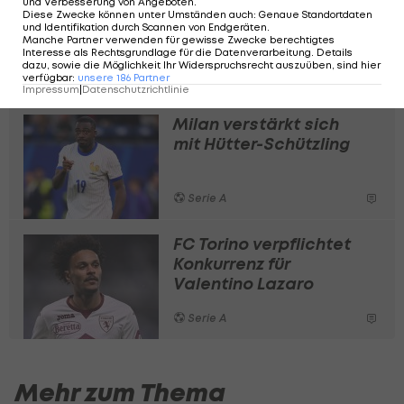
Stamm, Bank, Tribüne?
und Verbesserung von Angeboten
.
Diese Zwecke können unter Umständen auch
:
Genaue Standortdaten
Österreichs Italien-
und Identifikation durch Scannen von Endgeräten
.
Legionäre im Check
Manche Partner verwenden für gewisse Zwecke berechtigtes
Interesse als Rechtsgrundlage für die Datenverarbeitung. Details
dazu, sowie die Möglichkeit Ihr Widerspruchsrecht auszuüben, sind hier
Serie A
verfügbar
:
unsere
186
Partner
Impressum
|
Datenschutzrichtlinie
Milan verstärkt sich
mit Hütter-Schützling
Serie A
FC Torino verpflichtet
Konkurrenz für
Valentino Lazaro
Serie A
Mehr zum Thema