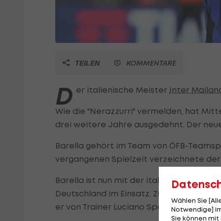
KOMMENTARE
TEILEN
D
er italienische Meister
Inter Mailan
Wie die "Nerazzurri" vermelden, hat Mitt
drei weitere Jahre ausgedehnt. Der neue K
Barella gehört im Team von ÖFB-Teamsp
vergangenen Spielzeit verzeichnete der M
Barella ist nun mit der italienischen Na
Datensc
Deutschland im Einsatz. Zuletzt, bei den
Wählen Sie [Al
er von Trainer Luciano Spalletti geschon
Notwendige] im
Sie können mit 