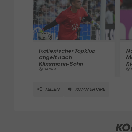
Italienischer Topklub
N
angelt nach
Mu
Klinsmann-Sohn
Ki
Serie A
I
KOMMENTARE
TEILEN
KO