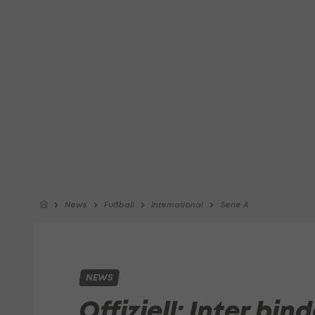
News
Fußball
International
Serie A
NEWS
Offiziell: Inter bin