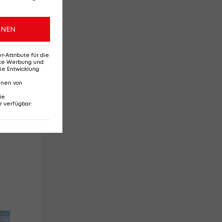
ONEN
Attribute für die
erte Werbung und
ie Entwicklung
nnen von
ie
r verfügbar
: