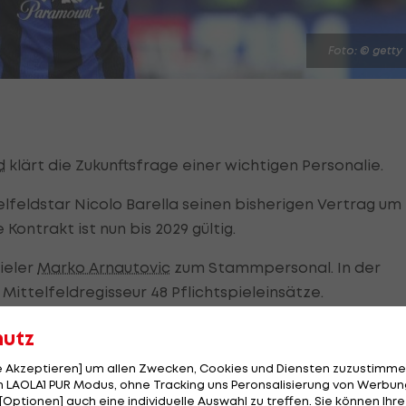
Foto: © getty
d
klärt die Zukunftsfrage einer wichtigen Personalie.
elfeldstar Nicolo Barella seinen bisherigen Vertrag um
ontrakt ist nun bis 2029 gültig.
ieler
Marko Arnautovic
zum Stammpersonal. In der
ittelfeldregisseur 48 Pflichtspieleinsätze.
tionalmannschaft bei der Europameisterschaft in
hutz
 jüngsten zwei Testspielen der "Squadra Azzurra", wurde
le Akzeptieren] um allen Zwecken, Cookies und Diensten zuzustimme
t.
 LAOLA1 PUR Modus, ohne Tracking uns Peronsalisierung von Werbung
[Optionen] auch eine individuelle Auswahl zu treffen. Sie können Ihre