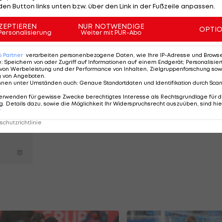
den Button links unten bzw. über den Link in der Fußzeile anpassen.
ZEPTIEREN
NUR NOTWENDIGE
ForzaInter
#Barella2029
OPTI
Personalisierung
Weiter mit PUR-Abo
en)
June 11, 2024
6
Partner
verarbeiten personenbezogene Daten, wie Ihre IP-Adresse und Browser-
e
:
Speichern von oder Zugriff auf Informationen auf einem Endgerät; Personalisi
von Werbeleistung und der Performance von Inhalten, Zielgruppenforschung sow
g von Angeboten
.
nnen unter Umständen auch
:
Genaue Standortdaten und Identifikation durch Sca
erwenden für gewisse Zwecke berechtigtes Interesse als Rechtsgrundlage für d
. Details dazu, sowie die Möglichkeit Ihr Widerspruchsrecht auszuüben, sind hie
r
chutzrichtlinie