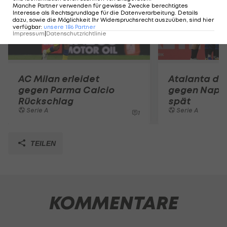
Manche Partner verwenden für gewisse Zwecke berechtigtes
Interesse als Rechtsgrundlage für die Datenverarbeitung. Details
dazu, sowie die Möglichkeit Ihr Widerspruchsrecht auszuüben, sind hier
verfügbar
:
unsere
186
Partner
Impressum
|
Datenschutzrichtlinie
AC Milan erleidet
Atalanta dre
gegen Parma Calcio
gegen Napol
Rückschlag
spät
Serie A
Serie A
1
TEILEN
KOMMENTARE