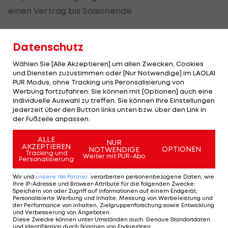
einen Vertrag bis Saisonende.
Das sind die teuersten Trainer aller
Datenschutz
Zeiten!
Wählen Sie [Alle Akzeptieren] um allen Zwecken, Cookies
und Diensten zuzustimmen oder [Nur Notwendige] im LAOLA1
PUR Modus, ohne Tracking uns Peronsalisierung von
Werbung fortzufahren. Sie können mit [Optionen] auch eine
SLIDESHOW
individuelle Auswahl zu treffen. Sie können Ihre Einstellungen
STARTEN
jederzeit über den Button links unten bzw. über den Link in
der Fußzeile anpassen.
ALLE
NUR
AKZEPTIEREN
OPTIONEN
NOTWENDIGE
Tracking und
Weiter mit PUR-Abo
Personalisierung
Wir und
unsere
186
Partner
verarbeiten personenbezogene Daten, wie
Ihre IP-Adresse und Browser-Attribute für die folgenden Zwecke
:
Mehr zum Thema
Speichern von oder Zugriff auf Informationen auf einem Endgerät;
Personalisierte Werbung und Inhalte, Messung von Werbeleistung und
der Performance von Inhalten, Zielgruppenforschung sowie Entwicklung
und Verbesserung von Angeboten
.
Diese Zwecke können unter Umständen auch
:
Genaue Standortdaten
und Identifikation durch Scannen von Endgeräten
.