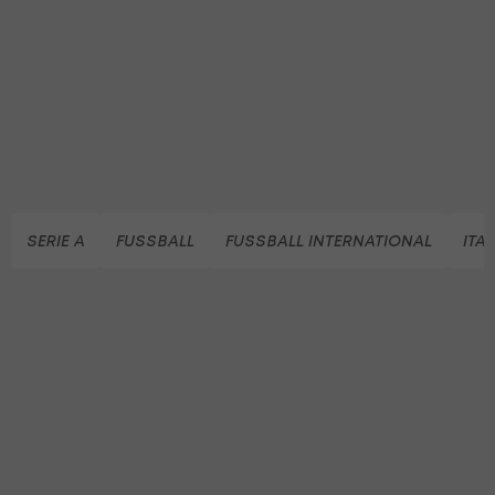
SERIE A
FUSSBALL
FUSSBALL INTERNATIONAL
ITA