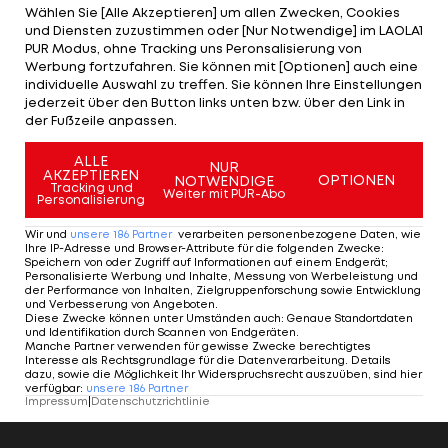
Aufgabengebiet. Auch mit der Transferstrategie
Wählen Sie [Alle Akzeptieren] um allen Zwecken, Cookies
und Diensten zuzustimmen oder [Nur Notwendige] im LAOLA1
der "Rossoneri" ist er vertraut, demnach gilt er als
PUR Modus, ohne Tracking uns Peronsalisierung von
wichtiger Ansprechpartner für Fonseca.
Werbung fortzufahren. Sie können mit [Optionen] auch eine
individuelle Auswahl zu treffen. Sie können Ihre Einstellungen
jederzeit über den Button links unten bzw. über den Link in
der Fußzeile anpassen.
Fix! Juventus Turin findet
ALLE
Allegri-Nachfolger
NUR
AKZEPTIEREN
OPTIONEN
NOTWENDIGE
Tracking und
Weiter mit PUR-Abo
Personalisierung
Serie A
Wir und
unsere
186
Partner
verarbeiten personenbezogene Daten, wie
Ihre IP-Adresse und Browser-Attribute für die folgenden Zwecke
:
Speichern von oder Zugriff auf Informationen auf einem Endgerät;
Personalisierte Werbung und Inhalte, Messung von Werbeleistung und
der Performance von Inhalten, Zielgruppenforschung sowie Entwicklung
und Verbesserung von Angeboten
.
Diese Zwecke können unter Umständen auch
:
Genaue Standortdaten
und Identifikation durch Scannen von Endgeräten
.
Manche Partner verwenden für gewisse Zwecke berechtigtes
Interesse als Rechtsgrundlage für die Datenverarbeitung. Details
dazu, sowie die Möglichkeit Ihr Widerspruchsrecht auszuüben, sind hier
verfügbar
:
unsere
186
Partner
Impressum
|
Datenschutzrichtlinie