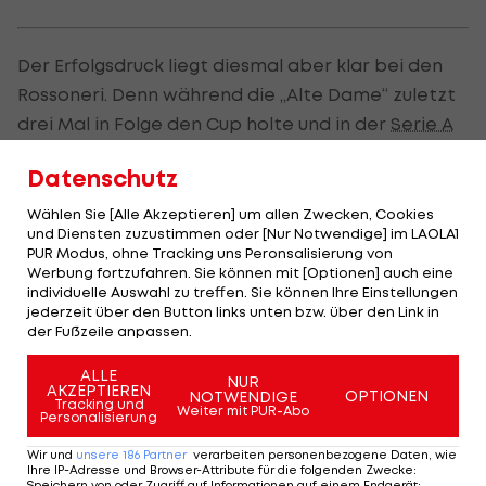
Der Erfolgsdruck liegt diesmal aber klar bei den
Rossoneri. Denn während die „Alte Dame“ zuletzt
drei Mal in Folge den Cup holte und in der
Serie A
unmittelbar vor der siebenten Meisterschaft in
Datenschutz
Serie steht (!), wartet die Mannschaft von Trainer
Gennaro Gattuso seit sieben langen Jahren auf
Wählen Sie [Alle Akzeptieren] um allen Zwecken, Cookies
und Diensten zuzustimmen oder [Nur Notwendige] im LAOLA1
einen Titel.
PUR Modus, ohne Tracking uns Peronsalisierung von
Werbung fortzufahren. Sie können mit [Optionen] auch eine
In der Saison 2010/11 triumphierte man zuletzt in
individuelle Auswahl zu treffen. Sie können Ihre Einstellungen
jederzeit über den Button links unten bzw. über den Link in
der Liga. Im Cup wartet man seit 15 Jahren auf
der Fußzeile anpassen.
einen Erfolg und der letzte CL-Titelgewinn ist elf
Jahre her.
ALLE
NUR
AKZEPTIEREN
OPTIONEN
NOTWENDIGE
Tracking und
Weiter mit PUR-Abo
Personalisierung
Milan-Boss fordert Coppa-Sieg
Wir und
unsere
186
Partner
verarbeiten personenbezogene Daten, wie
Ihre IP-Adresse und Browser-Attribute für die folgenden Zwecke
:
Speichern von oder Zugriff auf Informationen auf einem Endgerät;