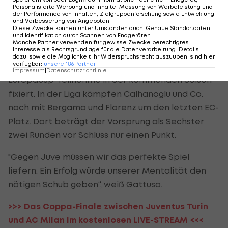
"Ich erwarte den Triumph in der Coppa", fordert
Personalisierte Werbung und Inhalte, Messung von Werbeleistung und
der Performance von Inhalten, Zielgruppenforschung sowie Entwicklung
daher Klubbesitzer Yonghong Li. Der Chinese, der
und Verbesserung von Angeboten
.
Diese Zwecke können unter Umständen auch
:
Genaue Standortdaten
zuletzt 230 Millionen Euro in den Klub investierte,
und Identifikation durch Scannen von Endgeräten
.
Manche Partner verwenden für gewisse Zwecke berechtigtes
reist auch extra zum Endspiel nach Rom an.
Interesse als Rechtsgrundlage für die Datenverarbeitung. Details
dazu, sowie die Möglichkeit Ihr Widerspruchsrecht auszuüben, sind hier
verfügbar
:
unsere
186
Partner
Sollte Milan der Cupsieg gelingen, wäre auch die
Impressum
|
Datenschutzrichtlinie
Europacup-Teilnahme in der kommenden Saison
fixiert. In der Liga kämpfen Calhanoglu und Co.
noch mit Bergamo und Florenz um den letzten EC-
Platz. Dort beträgt der Vorsprung als Sechster
zwei Runden vor Schluss nur einen Punkt.
"Gegen Juve müssen wir das perfekte Spiel
liefern. Ein Erfolg würde unserer Mentalität den
nötigen Schub geben“, weiß Gattuso.
>>> Das Coppa-Finale zwischen Juventus Turin
und AC Milan im kostenlosen LIVE-STREAM <<<