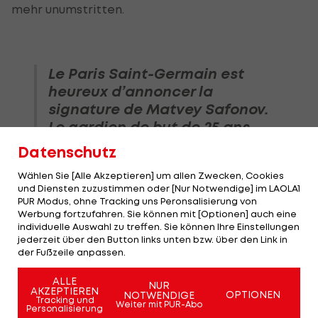
mehr unumstritten.
Le Paris Saint-Germain est
heureux d’annoncer la
signature de Matvey Safonov.
Le gardien de but de 25 ans
s’est engagé avec le Club
Datenschutz
jusqu’en 2029.
Wählen Sie [Alle Akzeptieren] um allen Zwecken, Cookies
und Diensten zuzustimmen oder [Nur Notwendige] im LAOLA1
Bienvenue à Paris, Matvey.
PUR Modus, ohne Tracking uns Peronsalisierung von
🔴🔵
#WelcomeSafonov
Werbung fortzufahren. Sie können mit [Optionen] auch eine
individuelle Auswahl zu treffen. Sie können Ihre Einstellungen
— Paris Saint-Germain (@PSG_inside)
jederzeit über den Button links unten bzw. über den Link in
June 14, 2024
der Fußzeile anpassen.
ALLE
NUR
AKZEPTIEREN
OPTIONEN
NOTWENDIGE
Tracking und
Weiter mit PUR-Abo
Personalisierung