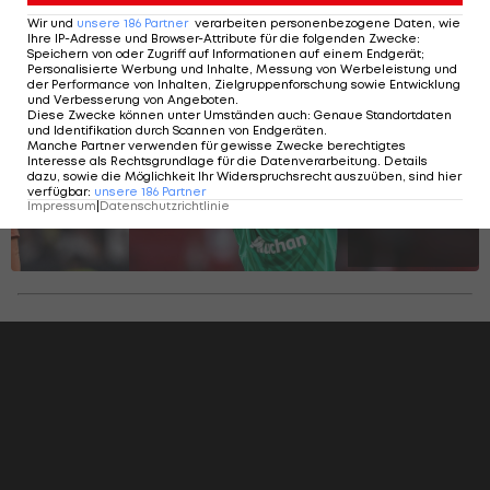
Dieser Frankreich-Kader wartet bei der
Wir und
unsere
186
Partner
verarbeiten personenbezogene Daten, wie
Ihre IP-Adresse und Browser-Attribute für die folgenden Zwecke
:
EURO auf Österreich
Speichern von oder Zugriff auf Informationen auf einem Endgerät;
Personalisierte Werbung und Inhalte, Messung von Werbeleistung und
der Performance von Inhalten, Zielgruppenforschung sowie Entwicklung
und Verbesserung von Angeboten
.
Diese Zwecke können unter Umständen auch
:
Genaue Standortdaten
SLIDESHOW
und Identifikation durch Scannen von Endgeräten
.
Manche Partner verwenden für gewisse Zwecke berechtigtes
STARTEN
Interesse als Rechtsgrundlage für die Datenverarbeitung. Details
dazu, sowie die Möglichkeit Ihr Widerspruchsrecht auszuüben, sind hier
verfügbar
:
unsere
186
Partner
Impressum
|
Datenschutzrichtlinie