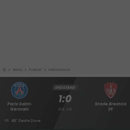
News
Fußball
International
ENDSTAND
1:0
Paris Saint-
Stade Brestois
Germain
29
0:0 , 1:0
82'
Desire Doue