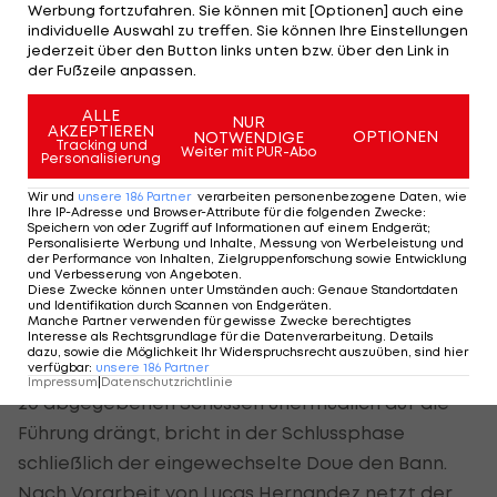
schrillen bei den Gastgebern die Alarmglocken,
Werbung fortzufahren. Sie können mit [Optionen] auch eine
individuelle Auswahl zu treffen. Sie können Ihre Einstellungen
als zunächst der bereits im ersten Durchgang am
jederzeit über den Button links unten bzw. über den Link in
Boden liegende Mittelfeld-Motor Lee Kang-in
der Fußzeile anpassen.
schmerzverzerrt das Feld verlassen muss und
ALLE
NUR
durch den jungen Desire Doue ersetzt wird.
AKZEPTIEREN
OPTIONEN
NOTWENDIGE
Tracking und
Weiter mit PUR-Abo
Personalisierung
Kurz darauf folgt der nächste Schock: Auch
Wir und
unsere
186
Partner
verarbeiten personenbezogene Daten, wie
Stürmer
Goncalo Ramos
kann nicht mehr
Ihre IP-Adresse und Browser-Attribute für die folgenden Zwecke
:
Speichern von oder Zugriff auf Informationen auf einem Endgerät;
weitermachen und macht Platz für Ousmane
Personalisierte Werbung und Inhalte, Messung von Werbeleistung und
der Performance von Inhalten, Zielgruppenforschung sowie Entwicklung
Dembele.
und Verbesserung von Angeboten
.
Diese Zwecke können unter Umständen auch
:
Genaue Standortdaten
und Identifikation durch Scannen von Endgeräten
.
Doch dieser verletzungsbedingte Rückschlag
Manche Partner verwenden für gewisse Zwecke berechtigtes
Interesse als Rechtsgrundlage für die Datenverarbeitung. Details
entpuppt sich als absoluter Glücksfall für das
dazu, sowie die Möglichkeit Ihr Widerspruchsrecht auszuüben, sind hier
verfügbar
:
unsere
186
Partner
anrennende Team. Während Paris mit insgesamt
Impressum
|
Datenschutzrichtlinie
20 abgegebenen Schüssen unermüdlich auf die
Führung drängt, bricht in der Schlussphase
schließlich der eingewechselte Doue den Bann.
Nach Vorarbeit von Lucas Hernandez netzt der