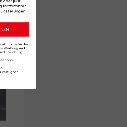
n oder [Nur
 fortzufahren.
r,
 Einstellungen
ONEN
Attribute für die
erte Werbung und
ie Entwicklung
nnen von
ie
r verfügbar
: