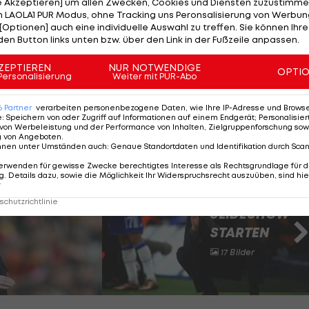
le Akzeptieren] um allen Zwecken, Cookies und Diensten zuzustimme
 LAOLA1 PUR Modus, ohne Tracking uns Peronsalisierung von Werbung
echung aller Beteiligten der Vereinsführung – Eigentüme
[Optionen] auch eine individuelle Auswahl zu treffen. Sie können Ihre
den Button links unten bzw. über den Link in der Fußzeile anpassen.
wurde beschlossen, einen Wechsel an der Spitze der
elt sich um eine schwierige, gemeinsam getroffene
ZEPTIEREN
NUR NOTWENDIGE
OPTI
Personalisierung
Weiter mit PUR-Abo
gung im Interesse des Vereins getroffen wurde, um den
 dieser Saison gerecht zu werden."
6
Partner
verarbeiten personenbezogene Daten, wie Ihre IP-Adresse und Browser-
e
:
Speichern von oder Zugriff auf Informationen auf einem Endgerät; Personalisi
von Werbeleistung und der Performance von Inhalten, Zielgruppenforschung sow
g von Angeboten
.
nnen unter Umständen auch
:
Genaue Standortdaten und Identifikation durch Sca
er Zeiten!
erwenden für gewisse Zwecke berechtigtes Interesse als Rechtsgrundlage für d
. Details dazu, sowie die Möglichkeit Ihr Widerspruchsrecht auszuüben, sind hie
r
chutzrichtlinie
SLIDESHOW
STARTEN
17 Bilder