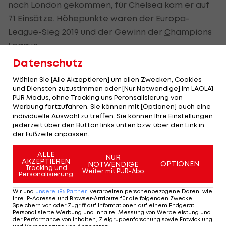
nach London gekommen, für Chelsea kam er auf
71 Einsätze. Höhepunkte waren der Europa-
League-Sieg 2019 und der Gewinn der
Champions
League
.
Datenschutz
Emerson hat zuletzt bei der EM viermal für Italien
Wählen Sie [Alle Akzeptieren] um allen Zwecken, Cookies
gespielt, darunter beim Finalsieg gegen England.
und Diensten zuzustimmen oder [Nur Notwendige] im LAOLA1
Lyon hat in Frankreichs Liga aus zwei Partien nur
PUR Modus, ohne Tracking uns Peronsalisierung von
Werbung fortzufahren. Sie können mit [Optionen] auch eine
einen Punkt geholt.
individuelle Auswahl zu treffen. Sie können Ihre Einstellungen
jederzeit über den Button links unten bzw. über den Link in
der Fußzeile anpassen.
Der legendäre Durchmarsch des FC
Am Stammtisch bei
Wacker Tirol I #Zwarakonferenz History
Christopher Knett
ALLE
NUR
Zwarakonferenz
AKZEPTIEREN
Stammtisch
OPTIONEN
NOTWENDIGE
Tracking und
Weiter mit PUR-Abo
Personalisierung
Wir und
unsere
186
Partner
verarbeiten personenbezogene Daten, wie
Ihre IP-Adresse und Browser-Attribute für die folgenden Zwecke
:
Speichern von oder Zugriff auf Informationen auf einem Endgerät;
Personalisierte Werbung und Inhalte, Messung von Werbeleistung und
Mehr zum Thema
der Performance von Inhalten, Zielgruppenforschung sowie Entwicklung