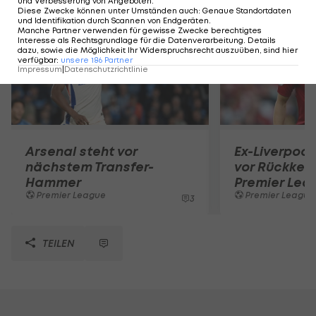
und Verbesserung von Angeboten
.
Diese Zwecke können unter Umständen auch
:
Genaue Standortdaten
und Identifikation durch Scannen von Endgeräten
.
Manche Partner verwenden für gewisse Zwecke berechtigtes
Interesse als Rechtsgrundlage für die Datenverarbeitung. Details
dazu, sowie die Möglichkeit Ihr Widerspruchsrecht auszuüben, sind hier
verfügbar
:
unsere
186
Partner
Impressum
|
Datenschutzrichtlinie
Arsenal steht vor
Ex-Liverpool
nächstem Transfer-
vor Rückkehr
Hammer
Premier Lea
Premier League
Premier League
3
TEILEN