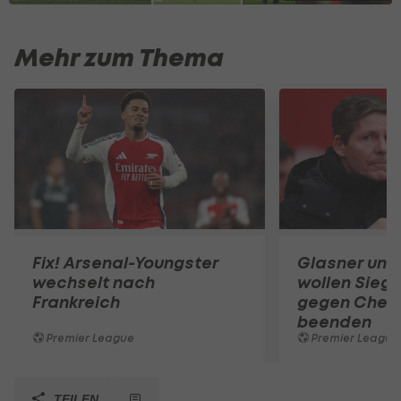
Mehr zum Thema
Fix! Arsenal-Youngster
Glasner und
wechselt nach
wollen Siegl
Frankreich
gegen Chel
beenden
Premier League
Premier League
TEILEN