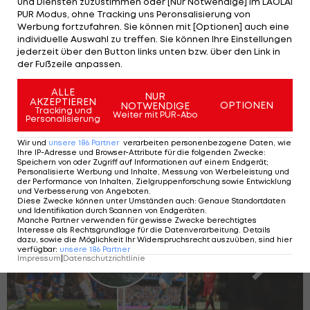
und Diensten zuzustimmen oder [Nur Notwendige] im LAOLA1
ÖFB-Team
PUR Modus, ohne Tracking uns Peronsalisierung von
Werbung fortzufahren. Sie können mit [Optionen] auch eine
individuelle Auswahl zu treffen. Sie können Ihre Einstellungen
Drittligist gibt fast so
jederzeit über den Button links unten bzw. über den Link in
viel aus wie die gesamte
der Fußzeile anpassen.
Bundesliga
ALLE
NUR
AKZEPTIEREN
International
OPTIONEN
NOTWENDIGE
Tracking und
Weiter mit PUR-Abo
Personalisierung
Wir und
unsere
186
Partner
verarbeiten personenbezogene Daten, wie
Premier League: Diese Kicker erzielten
Ihre IP-Adresse und Browser-Attribute für die folgenden Zwecke
:
Speichern von oder Zugriff auf Informationen auf einem Endgerät;
die meisten Hattricks
Personalisierte Werbung und Inhalte, Messung von Werbeleistung und
der Performance von Inhalten, Zielgruppenforschung sowie Entwicklung
und Verbesserung von Angeboten
.
Diese Zwecke können unter Umständen auch
:
Genaue Standortdaten
und Identifikation durch Scannen von Endgeräten
.
Manche Partner verwenden für gewisse Zwecke berechtigtes
SLIDESHOW
Interesse als Rechtsgrundlage für die Datenverarbeitung. Details
STARTEN
dazu, sowie die Möglichkeit Ihr Widerspruchsrecht auszuüben, sind hier
verfügbar
:
unsere
186
Partner
Impressum
|
Datenschutzrichtlinie