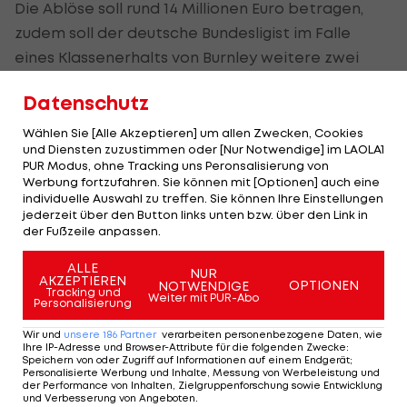
Die Ablöse soll rund 14 Millionen Euro betragen,
zudem soll der deutsche Bundesligist im Falle
eines Klassenerhalts von Burnley weitere zwei
Millionen Euro kassieren.
Datenschutz
"Diese Verpflichtung setzt die Entwicklung des
Wählen Sie [Alle Akzeptieren] um allen Zwecken, Cookies
Klubs und der Mannschaft fort", sagt Burnley-
und Diensten zuzustimmen oder [Nur Notwendige] im LAOLA1
PUR Modus, ohne Tracking uns Peronsalisierung von
Coach Sean Dyche.
Werbung fortzufahren. Sie können mit [Optionen] auch eine
individuelle Auswahl zu treffen. Sie können Ihre Einstellungen
Der 29-jährige Niederländer ist im Sommer 2018
jederzeit über den Button links unten bzw. über den Link in
der Fußzeile anpassen.
für rund zehn Millionen Euro von Alkmaar zu
Wolfsburg gewechselt und hat dort in 144
ALLE
NUR
AKZEPTIEREN
Pflichtspielen 70 Tore erzielt.
OPTIONEN
NOTWENDIGE
Tracking und
Weiter mit PUR-Abo
Personalisierung
Wir und
unsere
186
Partner
verarbeiten personenbezogene Daten, wie
Ihre IP-Adresse und Browser-Attribute für die folgenden Zwecke
:
Speichern von oder Zugriff auf Informationen auf einem Endgerät;
Mehr zum Thema
Personalisierte Werbung und Inhalte, Messung von Werbeleistung und
der Performance von Inhalten, Zielgruppenforschung sowie Entwicklung
und Verbesserung von Angeboten
.