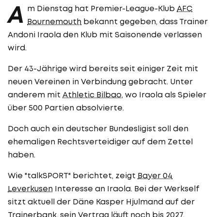
A
m Dienstag hat Premier-League-Klub
AFC
Bournemouth
bekannt gegeben, dass Trainer
Andoni Iraola den Klub mit Saisonende verlassen
wird.
Der 43-Jährige wird bereits seit einiger Zeit mit
neuen Vereinen in Verbindung gebracht. Unter
anderem mit
Athletic Bilbao
, wo Iraola als Spieler
über 500 Partien absolvierte.
Doch auch ein deutscher Bundesligist soll den
ehemaligen Rechtsverteidiger auf dem Zettel
haben.
Wie "talkSPORT" berichtet, zeigt
Bayer 04
Leverkusen
Interesse an Iraola. Bei der Werkself
sitzt aktuell der Däne Kasper Hjulmand auf der
Trainerbank, sein Vertrag läuft noch bis 2027.