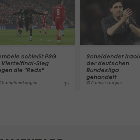
embele schießt PSG
Scheidender Iraola
 Viertelfinal-Sieg
der deutschen
egen die "Reds"
Bundesliga
gehandelt
Champions League
Premier League
1