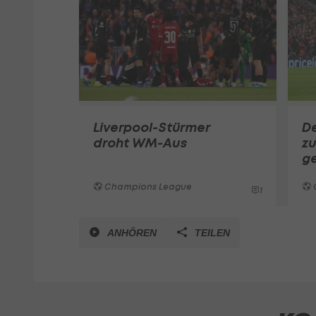
Liverpool-Stürmer
D
droht WM-Aus
zu
g
Champions League
1
ANHÖREN
TEILEN