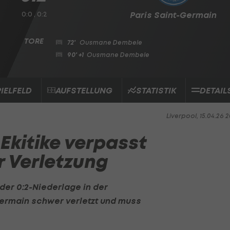
0:0 , 0:2
Paris Saint-Germain
72'
Ousmane Dembele
90' +1
Ousmane Dembele
PIELFELD
AUFSTELLUNG
STATISTIK
DETAIL
Liverpool, 15.04.26 2
Ekitike verpasst
 Verletzung
der 0:2-Niederlage in der
Germain
schwer verletzt und muss