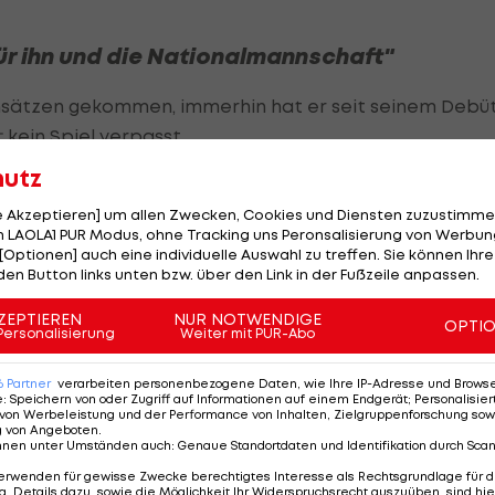
r ihn und die Nationalmannschaft"
insätzen gekommen, immerhin hat er seit seinem Debü
kein Spiel verpasst.
hutz
elern, die in den letzten Monaten ihr Debüt in der
at sich sowohl auf als auch neben dem Platz perfekt
le Akzeptieren] um allen Zwecken, Cookies und Diensten zuzustimme
 LAOLA1 PUR Modus, ohne Tracking uns Peronsalisierung von Werbung
r Schlag für ihn, aber auch für die französische
[Optionen] auch eine individuelle Auswahl zu treffen. Sie können Ihre
eiter aus.
den Button links unten bzw. über den Link in der Fußzeile anpassen.
ZEPTIEREN
NUR NOTWENDIGE
lionen Euro von
Eintracht Frankfurt
zu den "Reds"
OPTI
Personalisierung
Weiter mit PUR-Abo
s Assists in 45 Spielen einer der Lichtblicke in einer
sen.
6
Partner
verarbeiten personenbezogene Daten, wie Ihre IP-Adresse und Browser-
e
:
Speichern von oder Zugriff auf Informationen auf einem Endgerät; Personalisi
von Werbeleistung und der Performance von Inhalten, Zielgruppenforschung sow
g von Angeboten
.
nnen unter Umständen auch
:
Genaue Standortdaten und Identifikation durch Sca
ectionneur Didier Deschamps
erwenden für gewisse Zwecke berechtigtes Interesse als Rechtsgrundlage für d
. Details dazu, sowie die Möglichkeit Ihr Widerspruchsrecht auszuüben, sind hie