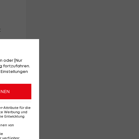
t
n oder [Nur
 fortzufahren.
 Einstellungen
ONEN
Attribute für die
erte Werbung und
ie Entwicklung
nnen von
ie
r verfügbar
: