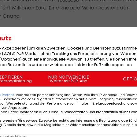
fünf Millionen Euro. Eine knappe Million kassiert der
on Onana.
hutz
delighted to announce the signing
le Akzeptieren] um allen Zwecken, Cookies und Diensten zuzustimme
a from Everton. ✍️
 LAOLA1 PUR Modus, ohne Tracking uns Peronsalisierung von Werbung
Official)
July 22, 2024
[Optionen] auch eine individuelle Auswahl zu treffen. Sie können Ihre
den Button links unten bzw. über den Link in der Fußzeile anpassen.
ZEPTIEREN
NUR NOTWENDIGE
OPTI
Personalisierung
Weiter mit PUR-Abo
6
Partner
verarbeiten personenbezogene Daten, wie Ihre IP-Adresse und Browser-
Jetzt in die
e
:
Speichern von oder Zugriff auf Informationen auf einem Endgerät; Personalisi
von Werbeleistung und der Performance von Inhalten, Zielgruppenforschung sow
Virtual-Fanzone
g von Angeboten
.
des ÖFB kommen
nnen unter Umständen auch
:
Genaue Standortdaten und Identifikation durch Sca
und gewinnen
erwenden für gewisse Zwecke berechtigtes Interesse als Rechtsgrundlage für d
Promotion
. Details dazu, sowie die Möglichkeit Ihr Widerspruchsrecht auszuüben, sind hie
r
chutzrichtlinie