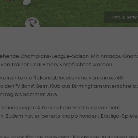
Foto: © getty
rstehende Champions-League-Saison. Mit Amadou Onan
von Trainer Unai Emery verpflichtet werden.
e vereinsinterne Rekordablösesumme von knapp 60
u den "Villans". Beim Klub aus Birmingham unterschreib
ertrag bis Sommer 2029.
 seines jungen Alters auf die Erfahrung von acht
. Zudem hat er bereits knapp hundert Erstliga-Spiele
ne Ex-Klubs freuen: Dem
OSC Lille
stehen 20 Prozent des