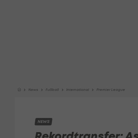
News
Fußball
International
Premier League
NEWS
Rekordtransfer: As