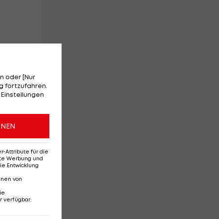
n oder [Nur
 fortzufahren.
 Einstellungen
ONEN
Attribute für die
erte Werbung und
ie Entwicklung
nnen von
ie
r verfügbar
: