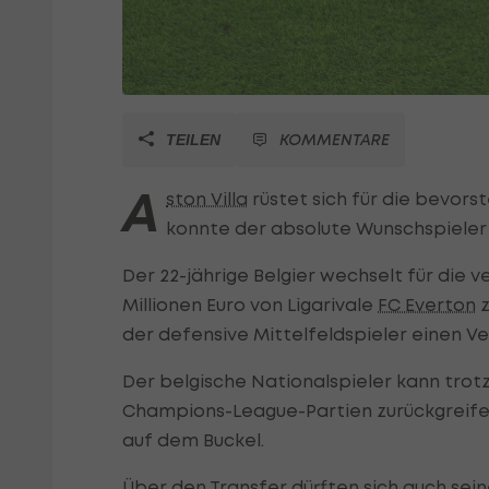
KOMMENTARE
TEILEN
A
ston Villa
rüstet sich für die bevo
konnte der absolute Wunschspieler 
Der 22-jährige Belgier wechselt für di
Millionen Euro von Ligarivale
FC Everton
z
der defensive Mittelfeldspieler einen V
Der belgische Nationalspieler kann trotz
Champions-League-Partien zurückgreifen
auf dem Buckel.
Über den Transfer dürften sich auch sei