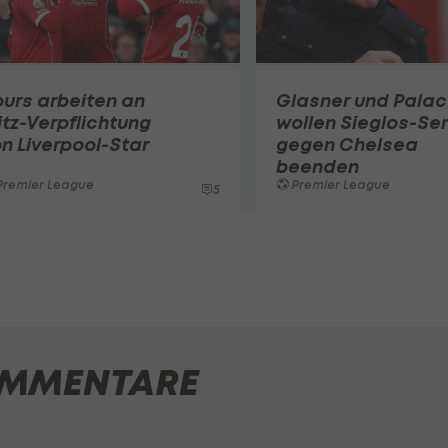
urs arbeiten an
Glasner und Pala
itz-Verpflichtung
wollen Sieglos-Ser
n Liverpool-Star
gegen Chelsea
beenden
Premier League
Premier League
5
MMENTARE