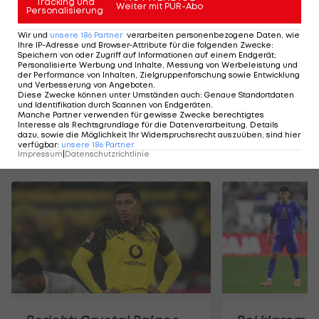
Tracking und
Weiter mit PUR-Abo
Personalisierung
Wir und
unsere
186
Partner
verarbeiten personenbezogene Daten, wie
Ihre IP-Adresse und Browser-Attribute für die folgenden Zwecke
:
Speichern von oder Zugriff auf Informationen auf einem Endgerät;
Personalisierte Werbung und Inhalte, Messung von Werbeleistung und
der Performance von Inhalten, Zielgruppenforschung sowie Entwicklung
und Verbesserung von Angeboten
.
Diese Zwecke können unter Umständen auch
:
Genaue Standortdaten
und Identifikation durch Scannen von Endgeräten
.
Manche Partner verwenden für gewisse Zwecke berechtigtes
Interesse als Rechtsgrundlage für die Datenverarbeitung. Details
dazu, sowie die Möglichkeit Ihr Widerspruchsrecht auszuüben, sind hier
verfügbar
:
unsere
186
Partner
Mehr zum Thema
Impressum
|
Datenschutzrichtlinie