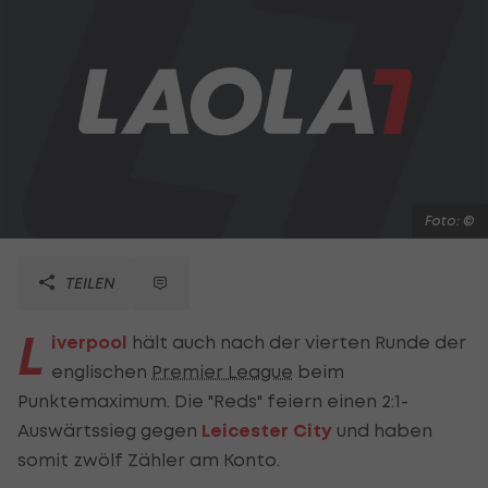
Foto: ©
TEILEN
L
iverpool
hält auch nach der vierten Runde der
englischen
Premier League
beim
Punktemaximum. Die "Reds" feiern einen 2:1-
Auswärtssieg gegen
Leicester City
und haben
somit zwölf Zähler am Konto.