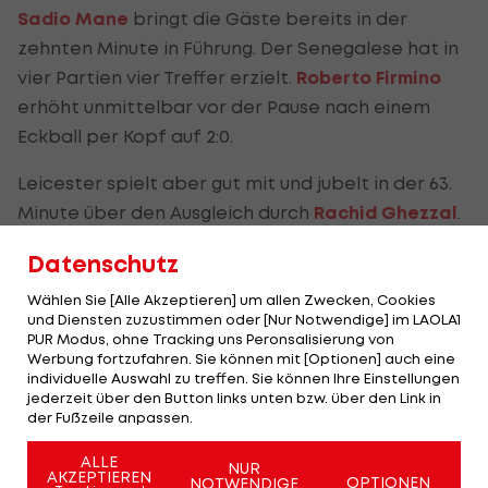
Sadio Mane
bringt die Gäste bereits in der
zehnten Minute in Führung. Der Senegalese hat in
vier Partien vier Treffer erzielt.
Roberto Firmino
erhöht unmittelbar vor der Pause nach einem
Eckball per Kopf auf 2:0.
Leicester spielt aber gut mit und jubelt in der 63.
Minute über den Ausgleich durch
Rachid Ghezzal
.
Das Tor fällt, weil Liverpool-Goalie Alisson ohne
Datenschutz
Not ein Dribbling gegen Kelechi Iheanacho wagt
und sich den Ball abluchsen lässt.
Wählen Sie [Alle Akzeptieren] um allen Zwecken, Cookies
und Diensten zuzustimmen oder [Nur Notwendige] im LAOLA1
PUR Modus, ohne Tracking uns Peronsalisierung von
Liverpool bringt den knappen Vorsprung letztlich
Werbung fortzufahren. Sie können mit [Optionen] auch eine
über die Zeit und feiert den besten Premier-
individuelle Auswahl zu treffen. Sie können Ihre Einstellungen
jederzeit über den Button links unten bzw. über den Link in
League-Start der Vereinsgeschichte.
der Fußzeile anpassen.
ALLE
NUR
AKZEPTIEREN
OPTIONEN
NOTWENDIGE