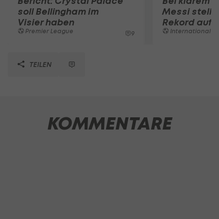
Bericht: Crystal Palace
Bei klarem T
soll Bellingham im
Messi stellt
Visier haben
Rekord auf
Premier League
International
9
TEILEN
KOMMENTARE