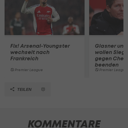
Fix! Arsenal-Youngster
Glasner und
wechselt nach
wollen Siegl
Frankreich
gegen Chel
beenden
Premier League
Premier League
TEILEN
KOMMENTARE