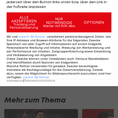
jederzeit über den Button links unten bzw. über den Link in
confirm the appointment of
der Fußzeile anpassen.
Steve Cooper as our new First
Team Manager 🔵
ALLE
NUR
AKZEPTIEREN
OPTIONEN
NOTWENDIGE
— Leicester City (@LCFC)
June 20, 2024
Tracking und
Weiter mit PUR-Abo
Personalisierung
Wir und
unsere
186
Partner
verarbeiten personenbezogene Daten, wie
Ihre IP-Adresse und Browser-Attribute für die folgenden Zwecke
:
Speichern von oder Zugriff auf Informationen auf einem Endgerät;
Personalisierte Werbung und Inhalte, Messung von Werbeleistung und
der Performance von Inhalten, Zielgruppenforschung sowie Entwicklung
und Verbesserung von Angeboten
.
Top-Duell zum Premier-
Diese Zwecke können unter Umständen auch
:
Genaue Standortdaten
League-Auftakt 2024/25
und Identifikation durch Scannen von Endgeräten
.
Manche Partner verwenden für gewisse Zwecke berechtigtes
Interesse als Rechtsgrundlage für die Datenverarbeitung. Details
dazu, sowie die Möglichkeit Ihr Widerspruchsrecht auszuüben, sind hier
verfügbar
:
unsere
186
Partner
Premier League
Impressum
|
Datenschutzrichtlinie
Mehr zum Thema