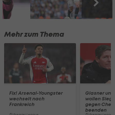
Mehr zum Thema
Fix! Arsenal-Youngster
Glasner und
wechselt nach
wollen Siegl
Frankreich
gegen Chel
beenden
Premier League
Premier League