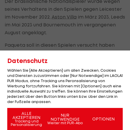
Der brasilianische Nationalspieler wurde wegen
seines Verhaltens in den Spielen gegen Leicester
im November 2022,
Aston Villa
im März 2023, Leeds
im Mai 2023 und Bournemouth im vergangenen
August angeklagt.
Paqueta soll in diesen Spielen versucht haben
"den Verlauf, die Durchführung oder einen
Datenschutz
anderen Aspekt dieser Spiele zu beeinflussen,
indem er absichtlich versucht hat, vom
Wählen Sie [Alle Akzeptieren] um allen Zwecken, Cookies
und Diensten zuzustimmen oder [Nur Notwendige] im LAOLA1
Schiedsrichter eine Karte zu erhalten, um den
PUR Modus, ohne Tracking uns Peronsalisierung von
Wettmarkt zu beeinflussen, damit eine oder
Werbung fortzufahren. Sie können mit [Optionen] auch eine
individuelle Auswahl zu treffen. Sie können Ihre Einstellungen
mehrere Personen von den Wetten profitieren
jederzeit über den Button links unten bzw. über den Link in
können."
der Fußzeile anpassen.
Der West-Ham-Spieler selbst bestreitet jegliche
ALLE
NUR
AKZEPTIEREN
OPTIONEN
NOTWENDIGE
Vorwürfe. Bei der Anklage sagte er: "Ich bin sehr
Tracking und
Weiter mit PUR-Abo
Personalisierung
überrascht und bestürzt, dass der Fußballverband