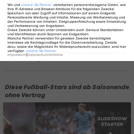
Wir und
unsere
186
Partner
verarbeiten personenbezogene Daten, wie
beschlossen hat, mich anzuklagen."
Ihre IP-Adresse und Browser-Attribute für die folgenden Zwecke
:
Speichern von oder Zugriff auf Informationen auf einem Endgerät;
Personalisierte Werbung und Inhalte, Messung von Werbeleistung und
Der Brasilianer darf trotz seiner Anklage weiterhin
der Performance von Inhalten, Zielgruppenforschung sowie Entwicklung
und Verbesserung von Angeboten
.
in Pflichtspielen von West Ham eingesetzt
Diese Zwecke können unter Umständen auch
:
Genaue Standortdaten
werden und zählt auch in dieser Saison zum
und Identifikation durch Scannen von Endgeräten
.
Manche Partner verwenden für gewisse Zwecke berechtigtes
Stammpersonal bei den Hammers. Sollte er
Interesse als Rechtsgrundlage für die Datenverarbeitung. Details
dazu, sowie die Möglichkeit Ihr Widerspruchsrecht auszuüben, sind hier
gesperrt werden, wäre das für West Ham ein
verfügbar
:
unsere
186
Partner
Impressum
|
Datenschutzrichtlinie
herber Schlag.
Diese Fußball-Stars sind ab Saisonende
ohne Vertrag
SLIDESHOW
STARTEN