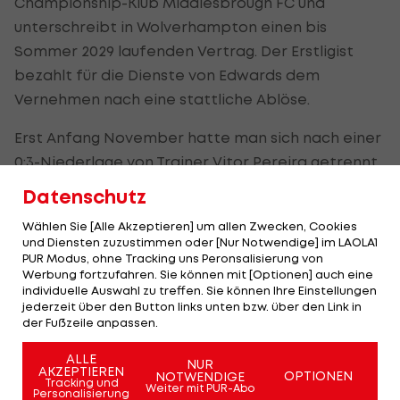
Championship-Klub Middlesbrough FC und
unterschreibt in Wolverhampton einen bis
Sommer 2029 laufenden Vertrag. Der Erstligist
bezahlt für die Dienste von Edwards dem
Vernehmen nach eine stattliche Ablöse.
Erst Anfang November hatte man sich nach einer
0:3-Niederlage von Trainer Vitor Pereira getrennt.
Die Wolves stehen nach elf PL-Spieltagen bei
Datenschutz
neun Niederlagen und zwei Remis und liegen auf
Wählen Sie [Alle Akzeptieren] um allen Zwecken, Cookies
dem letzten Tabellenplatz.
und Diensten zuzustimmen oder [Nur Notwendige] im LAOLA1
PUR Modus, ohne Tracking uns Peronsalisierung von
Werbung fortzufahren. Sie können mit [Optionen] auch eine
Chelsea-Routinier
individuelle Auswahl zu treffen. Sie können Ihre Einstellungen
schlug Einbrecher in die
jederzeit über den Button links unten bzw. über den Link in
Flucht
der Fußzeile anpassen.
ALLE
International
NUR
AKZEPTIEREN
OPTIONEN
NOTWENDIGE
Tracking und
Weiter mit PUR-Abo
Personalisierung