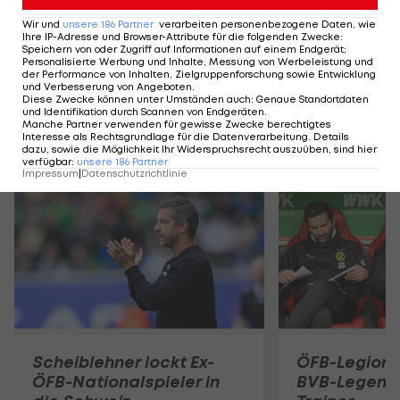
ÖFB-Legionär bekommt
BVB-Legende als Trainer
Wir und
unsere
186
Partner
verarbeiten personenbezogene Daten, wie
Ihre IP-Adresse und Browser-Attribute für die folgenden Zwecke
:
Speichern von oder Zugriff auf Informationen auf einem Endgerät;
Personalisierte Werbung und Inhalte, Messung von Werbeleistung und
der Performance von Inhalten, Zielgruppenforschung sowie Entwicklung
International
und Verbesserung von Angeboten
.
Diese Zwecke können unter Umständen auch
:
Genaue Standortdaten
und Identifikation durch Scannen von Endgeräten
.
Manche Partner verwenden für gewisse Zwecke berechtigtes
Interesse als Rechtsgrundlage für die Datenverarbeitung. Details
Mehr zum Thema
dazu, sowie die Möglichkeit Ihr Widerspruchsrecht auszuüben, sind hier
verfügbar
:
unsere
186
Partner
Impressum
|
Datenschutzrichtlinie
Scheiblehner lockt Ex-
ÖFB-Legion
ÖFB-Nationalspieler in
BVB-Legend