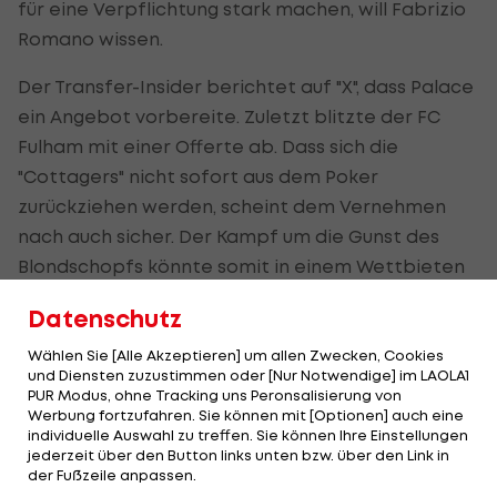
für eine Verpflichtung stark machen, will Fabrizio
Romano wissen.
Der Transfer-Insider berichtet auf "X", dass Palace
ein Angebot vorbereite. Zuletzt blitzte der FC
Fulham mit einer Offerte ab. Dass sich die
"Cottagers" nicht sofort aus dem Poker
zurückziehen werden, scheint dem Vernehmen
nach auch sicher. Der Kampf um die Gunst des
Blondschopfs könnte somit in einem Wettbieten
enden.
Datenschutz
Arsenal wiederum soll englischen Medien zufolge
Wählen Sie [Alle Akzeptieren] um allen Zwecken, Cookies
Interesse an Palace-Star Eberechi Eze zeigen. Ob
und Diensten zuzustimmen oder [Nur Notwendige] im LAOLA1
PUR Modus, ohne Tracking uns Peronsalisierung von
ein Tauschdeal infrage käme, steht bislang in den
Werbung fortzufahren. Sie können mit [Optionen] auch eine
Sternen.
individuelle Auswahl zu treffen. Sie können Ihre Einstellungen
jederzeit über den Button links unten bzw. über den Link in
der Fußzeile anpassen.
Ex-Salzburger steht