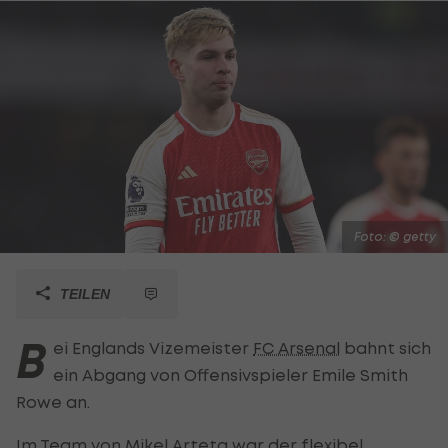
Foto: © getty
TEILEN
B
ei Englands Vizemeister
FC Arsenal
bahnt sich
ein Abgang von Offensivspieler Emile Smith
Rowe an.
Im Team von Mikel Arteta war der flexibel