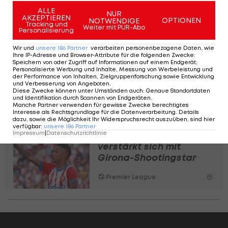
kurz vor Wechsel zu
ALLE
NUR
AKZEPTIEREN
OPTIONEN
NOTWENDIGE
Eintracht Frankfurt
Tracking und
Weiter mit PUR-Abo
Personalisierung
Premier League
Wir und
unsere
186
Partner
verarbeiten personenbezogene Daten, wie
Ihre IP-Adresse und Browser-Attribute für die folgenden Zwecke
:
Speichern von oder Zugriff auf Informationen auf einem Endgerät;
Abwehrtalent schließt
Personalisierte Werbung und Inhalte, Messung von Werbeleistung und
der Performance von Inhalten, Zielgruppenforschung sowie Entwicklung
sich Manchester
und Verbesserung von Angeboten
.
United an
Diese Zwecke können unter Umständen auch
:
Genaue Standortdaten
und Identifikation durch Scannen von Endgeräten
.
Manche Partner verwenden für gewisse Zwecke berechtigtes
Premier League
Interesse als Rechtsgrundlage für die Datenverarbeitung. Details
dazu, sowie die Möglichkeit Ihr Widerspruchsrecht auszuüben, sind hier
verfügbar
:
unsere
186
Partner
Impressum
|
Datenschutzrichtlinie
Fix! Manchester City
verstärkt sich mit
Girona-Shootingstar
Premier League