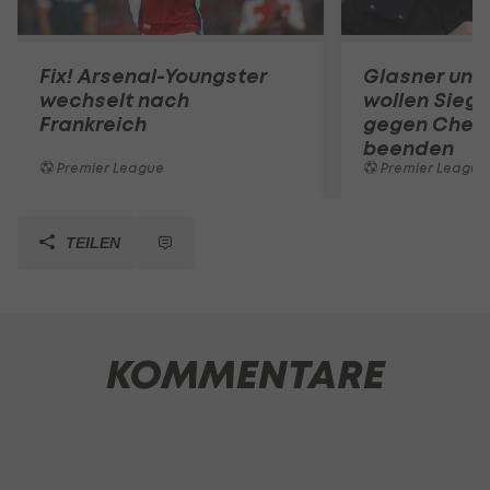
Fix! Arsenal-Youngster
Glasner und
wechselt nach
wollen Siegl
Frankreich
gegen Chel
beenden
Premier League
Premier League
TEILEN
KOMMENTARE