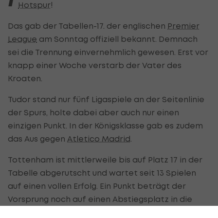
Hotspur
!
Das gab der Tabellen-17. der englischen
Premier
League
am Sonntag offiziell bekannt. Demnach
sei die Trennung einvernehmlich gewesen. Erst vor
knapp einer Woche verstarb der Vater des
Kroaten.
Tudor stand nur fünf Ligaspiele an der Seitenlinie
der Spurs, holte dabei aber auch nur einen
einzigen Punkt. In der Königsklasse gab es zudem
das Aus gegen
Atletico Madrid
.
Tottenham ist mittlerweile bis auf Platz 17 in der
Tabelle abgerutscht und wartet seit 13 Spielen
auf einen vollen Erfolg. Ein Punkt beträgt der
Vorsprung noch auf einen Abstiegsplatz in die
Championship.