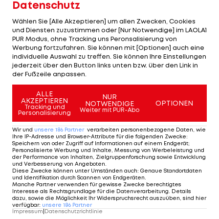
Datenschutz
Wählen Sie [Alle Akzeptieren] um allen Zwecken, Cookies
Wunschlösung De Zerbi, Hütter
und Diensten zuzustimmen oder [Nur Notwendige] im LAOLA1
Kandidat?
PUR Modus, ohne Tracking uns Peronsalisierung von
Werbung fortzufahren. Sie können mit [Optionen] auch eine
individuelle Auswahl zu treffen. Sie können Ihre Einstellungen
Laut diverser Medienberichte ist Roberto De
jederzeit über den Button links unten bzw. über den Link in
Zerbi die Wunschlösung. Der Italiener selbst ist
der Fußzeile anpassen.
zwar aktuell ohne Klub, könne sich ein
ALLE
NUR
Engagement aber wohl erst ab Sommer
AKZEPTIEREN
OPTIONEN
NOTWENDIGE
Tracking und
Weiter mit PUR-Abo
vorstellen.
Personalisierung
Wir und
unsere
186
Partner
verarbeiten personenbezogene Daten, wie
Mit
Adi Hütter
ist auch ein Österreicher in der
Ihre IP-Adresse und Browser-Attribute für die folgenden Zwecke
:
Speichern von oder Zugriff auf Informationen auf einem Endgerät;
Verlosung um die Tudor-Nachfolge dabei.
Personalisierte Werbung und Inhalte, Messung von Werbeleistung und
der Performance von Inhalten, Zielgruppenforschung sowie Entwicklung
und Verbesserung von Angeboten
.
Diese Zwecke können unter Umständen auch
:
Genaue Standortdaten
und Identifikation durch Scannen von Endgeräten
.
Manche Partner verwenden für gewisse Zwecke berechtigtes
Interesse als Rechtsgrundlage für die Datenverarbeitung. Details
dazu, sowie die Möglichkeit Ihr Widerspruchsrecht auszuüben, sind hier
verfügbar
:
unsere
186
Partner
Impressum
|
Datenschutzrichtlinie