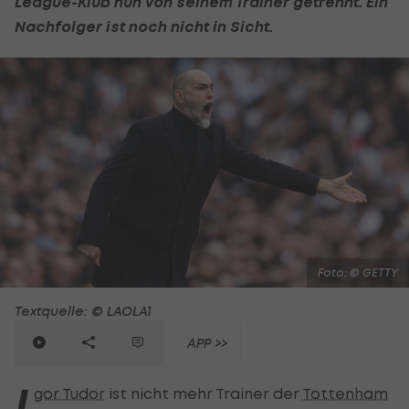
League-Klub nun von seinem Trainer getrennt. Ein
Nachfolger ist noch nicht in Sicht.
Foto: © GETTY
Textquelle: © LAOLA1
APP >>
I
gor Tudor
ist nicht mehr Trainer der
Tottenham