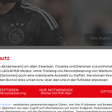
Foto: © getty
hutz
le Akzeptieren] um allen Zwecken, Cookies und Diensten zuzustimme
 LAOLA1 PUR Modus, ohne Tracking uns Peronsalisierung von Werbung
jax Amsterdam ist abgelaufen. Wie der "Telegraaf"
[Optionen] auch eine individuelle Auswahl zu treffen. Sie können Ihre
den Button links unten bzw. über den Link in der Fußzeile anpassen.
ooler Kapitän ins Trainingslager der Niederländer
ern zu verabschieden. Wohin es den Engländer zieht ist
ZEPTIEREN
NUR NOTWENDIGE
OPTI
Personalisierung
Weiter mit PUR-Abo
6
Partner
verarbeiten personenbezogene Daten, wie Ihre IP-Adresse und Browser-
t in Amsterdam für sein professionelles Verhalten in
e
:
Speichern von oder Zugriff auf Informationen auf einem Endgerät; Personalisi
von Werbeleistung und der Performance von Inhalten, Zielgruppenforschung sow