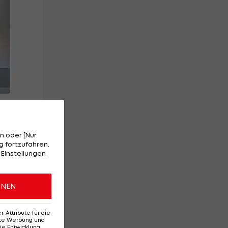
n oder [Nur
 fortzufahren.
 Einstellungen
ONEN
Attribute für die
erte Werbung und
ie Entwicklung