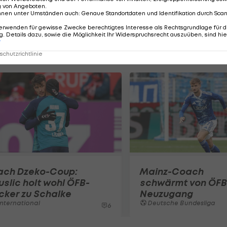
t das Budget aber stark strapaziert, sollen sich beid
g von Angeboten
.
.
nnen unter Umständen auch
:
Genaue Standortdaten und Identifikation durch Sca
erwenden für gewisse Zwecke berechtigtes Interesse als Rechtsgrundlage für d
. Details dazu, sowie die Möglichkeit Ihr Widerspruchsrecht auszuüben, sind hie
r
chutzrichtlinie
ach Dzeko-Coup:
Mainz-Coach
slic holt wohl ÖFB-
schwärmt von ÖFB
cker zu Schalke
Neuzugang
nternational
Deutsche Bundesliga
6