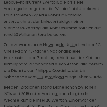
League-Konkurrent Everton, die offizielle
Vertragsdauer geben die "Villains" nicht bekannt.
Laut Transfer-Experte Fabrizio Romano
unterzeichnet der Linksverteidiger einen
Vierjahres-Vertrag, die Ablösesumme soll sich auf
rund 30 Millionen Euro belaufen.
Zuletzt waren auch
Newcastle United
und der
FC
Chelsea
am 43-fachen Nationalspieler
interessiert, den Zuschlag erhielt nun der Klub aus
Birmingham. Zuvor sicherte sich Aston Villa bereits
die Dienste von Philippe Coutinho, der bis
Saisonende vom
FC Barcelona
ausgeliehen wurde.
Bei den Katalanen stand Digne schon zwischen
2016 und 2018 unter Vertrag, dann folgte der
Wechsel auf die Insel zu Everton. Zuvor war der
Linksfuß auch für
Paris Saint-Germain
und der
AS