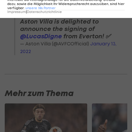
dazu, sowie die Möglichkeit Ihr Widerspruchsrecht auszuüben, sind hier
verfügbar
:
unsere
186
Partner
Impressum
|
Datenschutzrichtlinie
Aston Villa is delighted to
announce the signing of
@LucasDigne
from Everton! ✅
— Aston Villa (@AVFCOfficial)
January 13,
2022
Mehr zum Thema