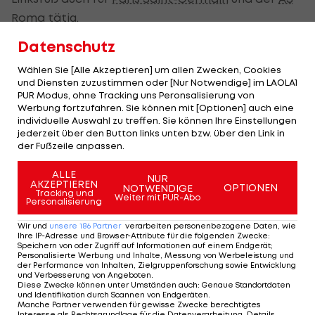
Roma
tätig.
Datenschutz
Villa-Coach Steven Gerrard freut sich über die
Ankunft des Franzosen: "Als Lucas verfügbar wurde,
Wählen Sie [Alle Akzeptieren] um allen Zwecken, Cookies
und Diensten zuzustimmen oder [Nur Notwendige] im LAOLA1
haben wir die Gelegenheit ergriffen, ihn in den
PUR Modus, ohne Tracking uns Peronsalisierung von
Verein zu holen. Einen Spieler seiner Klasse und
Werbung fortzufahren. Sie können mit [Optionen] auch eine
individuelle Auswahl zu treffen. Sie können Ihre Einstellungen
Qualität im Januar-Fenster zu verpflichten, ist
jederzeit über den Button links unten bzw. über den Link in
eine großartige Ergänzung für unseren Kader und
der Fußzeile anpassen.
seine Ankunft begeistert mich und alle, die mit
ALLE
NUR
Aston Villa verbunden sind."
AKZEPTIEREN
OPTIONEN
NOTWENDIGE
Tracking und
Weiter mit PUR-Abo
Personalisierung
Wir und
unsere
186
Partner
verarbeiten personenbezogene Daten, wie
Ihre IP-Adresse und Browser-Attribute für die folgenden Zwecke
:
Speichern von oder Zugriff auf Informationen auf einem Endgerät;
Personalisierte Werbung und Inhalte, Messung von Werbeleistung und
der Performance von Inhalten, Zielgruppenforschung sowie Entwicklung
und Verbesserung von Angeboten
.
Diese Zwecke können unter Umständen auch
:
Genaue Standortdaten
und Identifikation durch Scannen von Endgeräten
.
Manche Partner verwenden für gewisse Zwecke berechtigtes
Interesse als Rechtsgrundlage für die Datenverarbeitung. Details