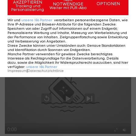
AKZEPTIEREN
OPTIONEN
NOTWENDIGE
Tracking und
Weiter mit PUR-Abo
Personalisierung
Wir und
unsere
186
Partner
verarbeiten personenbezogene Daten, wie
Ihre IP-Adresse und Browser-Attribute für die folgenden Zwecke
:
Speichern von oder Zugriff auf Informationen auf einem Endgerät;
Personalisierte Werbung und Inhalte, Messung von Werbeleistung und
der Performance von Inhalten, Zielgruppenforschung sowie Entwicklung
und Verbesserung von Angeboten
.
Diese Zwecke können unter Umständen auch
:
Genaue Standortdaten
und Identifikation durch Scannen von Endgeräten
.
Manche Partner verwenden für gewisse Zwecke berechtigtes
Stoke City - Crystal Palace 1:2
Interesse als Rechtsgrundlage für die Datenverarbeitung. Details
dazu, sowie die Möglichkeit Ihr Widerspruchsrecht auszuüben, sind hier
verfügbar
:
unsere
186
Partner
Impressum
|
Datenschutzrichtlinie