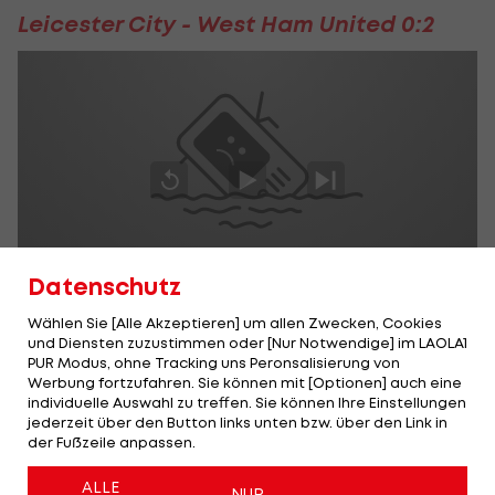
Leicester City - West Ham United 0:2
Datenschutz
Wählen Sie [Alle Akzeptieren] um allen Zwecken, Cookies
FC Brighton & Hove Albion - Manchester
und Diensten zuzustimmen oder [Nur Notwendige] im LAOLA1
PUR Modus, ohne Tracking uns Peronsalisierung von
United 1:0
Werbung fortzufahren. Sie können mit [Optionen] auch eine
individuelle Auswahl zu treffen. Sie können Ihre Einstellungen
jederzeit über den Button links unten bzw. über den Link in
der Fußzeile anpassen.
ALLE
NUR