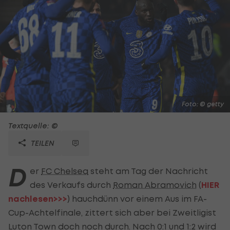
Foto: © getty
Textquelle: ©
TEILEN
D
er
FC Chelsea
steht am Tag der Nachricht
des Verkaufs durch
Roman Abramovich
(
HIER
nachlesen>>>
) hauchdünn vor einem Aus im FA-
Cup-Achtelfinale, zittert sich aber bei Zweitligist
Luton Town doch noch durch. Nach 0:1 und 1:2 wird