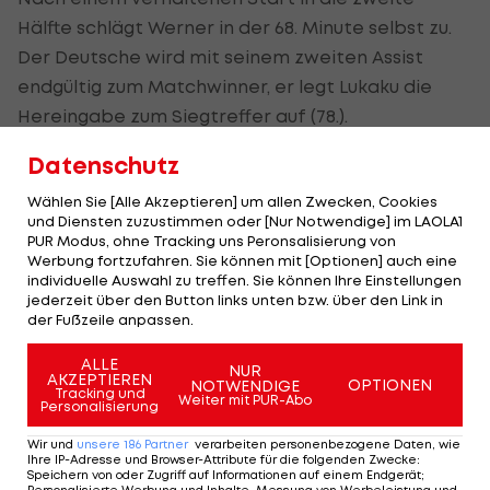
Hälfte schlägt Werner in der 68. Minute selbst zu.
Der Deutsche wird mit seinem zweiten Assist
endgültig zum Matchwinner, er legt Lukaku die
Hereingabe zum Siegtreffer auf (78.).
Datenschutz
Auch Hasenhüttls "Saints" weiter
Wählen Sie [Alle Akzeptieren] um allen Zwecken, Cookies
und Diensten zuzustimmen oder [Nur Notwendige] im LAOLA1
Im Viertelfinale steht auch Ralph Hasenhüttl mit
PUR Modus, ohne Tracking uns Peronsalisierung von
Werbung fortzufahren. Sie können mit [Optionen] auch eine
seinem
FC Southampton
. Die "Saints" schlagen
individuelle Auswahl zu treffen. Sie können Ihre Einstellungen
West Ham daheim 3:1.
jederzeit über den Button links unten bzw. über den Link in
der Fußzeile anpassen.
Perraud (31.), Ward-Prowse (69./Elfmeter) und Broja
ALLE
(90.+5) sorgen für den Einzug unter die letzten
NUR
AKZEPTIEREN
OPTIONEN
NOTWENDIGE
Tracking und
Acht, nachdem Antonio nur neun Minuten lang
Weiter mit PUR-Abo
Personalisierung
ausgleichen kann (60.).
Wir und
unsere
186
Partner
verarbeiten personenbezogene Daten, wie
Ihre IP-Adresse und Browser-Attribute für die folgenden Zwecke
:
Liverpool zieht nach einem 2:1 gegen Norwich City
Speichern von oder Zugriff auf Informationen auf einem Endgerät;