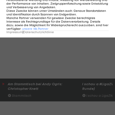
Personalisierte Werbung und Inhalte, Messung von Werbeleistung und
ebenfalls in die Runde der letzten acht ein. Ex-
der Performance von Inhalten, Zielgruppenforschung sowie Entwicklung
und Verbesserung von Angeboten
.
Salzburger Minamino (27., 39.) sorgt mit einem
Diese Zwecke können unter Umständen auch
:
Genaue Standortdaten
und Identifikation durch Scannen von Endgeräten
.
Doppelpack für die 2:0-Führung, Rupp (76.) gelingt
Manche Partner verwenden für gewisse Zwecke berechtigtes
Interesse als Rechtsgrundlage für die Datenverarbeitung. Details
nicht mehr als der Anschlusstreffer.
dazu, sowie die Möglichkeit Ihr Widerspruchsrecht auszuüben, sind hier
verfügbar
:
unsere
186
Partner
Impressum
|
Datenschutzrichtlinie
Am Stammtisch bei Andy Ogris:
I schau a #LigaZWA 
Christopher Knett
Runde)
Stammtisch
I schau a LigaZWA