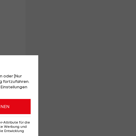
n oder [Nur
 fortzufahren.
nd
 Einstellungen
ONEN
b
Attribute für die
erte Werbung und
ie Entwicklung