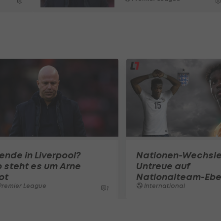
nde in Liverpool?
Nationen-Wechsle
 steht es um Arne
Untreue auf
ot
Nationalteam-Eb
Premier League
International
1