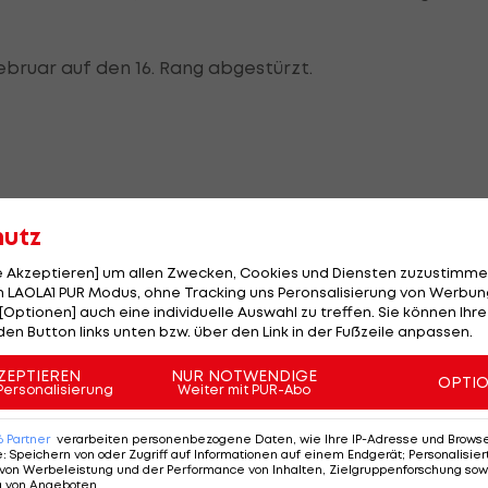
Februar auf den 16. Rang abgestürzt.
 nicht den Erwartungen entsprochen", heißt es in einer
hutz
le Akzeptieren] um allen Zwecken, Cookies und Diensten zuzustimme
edankt sich beim österreichischen Trainer-Team: "Ich
 LAOLA1 PUR Modus, ohne Tracking uns Peronsalisierung von Werbung
te Arbeit über die vergangenen neun Monate Danken u
[Optionen] auch eine individuelle Auswahl zu treffen. Sie können Ihre
den Button links unten bzw. über den Link in der Fußzeile anpassen.
ZEPTIEREN
NUR NOTWENDIGE
OPTI
st: Ex-Liverpool-Trainer Roy Hodgson springt bis
Personalisierung
Weiter mit PUR-Abo
r Zwischenzeit sucht Bristol nach einer Dauerlösung a
6
Partner
verarbeiten personenbezogene Daten, wie Ihre IP-Adresse und Browser-
e
:
Speichern von oder Zugriff auf Informationen auf einem Endgerät; Personalisi
von Werbeleistung und der Performance von Inhalten, Zielgruppenforschung sow
g von Angeboten
.