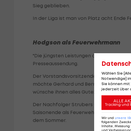
Sieg geblieben.
In der Liga ist man von Platz acht Ende 
Hodgson als Feuerwehrmann
"Die jüngsten Leistungen des Klubs haben
Datensc
Presseaussendung.
Wählen Sie [Al
Der Vorstandsvorsitzende Charlie Boss b
Notwendige] im
möchte Gerhard und Bernd für ihre har
Sie können mit 
jederzeit über 
wünsche ihnen alles Gute."
ALLE AK
Der Nachfolger Strubers steht bereits fe
Tracking und 
Saisonende als Feuerwehrmann ein. In de
Wir und
unsere
18
dem Sommer.
folgenden Zweck
Inhalte, Messung 
und Verbesserun